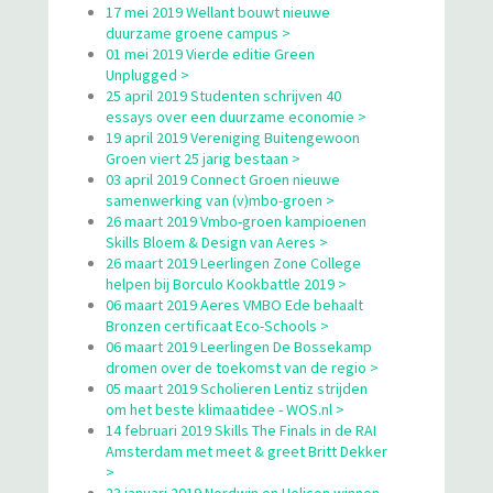
17 mei 2019 Wellant bouwt nieuwe
duurzame groene campus >
01 mei 2019 Vierde editie Green
Unplugged >
25 april 2019 Studenten schrijven 40
essays over een duurzame economie >
19 april 2019 Vereniging Buitengewoon
Groen viert 25 jarig bestaan >
03 april 2019 Connect Groen nieuwe
samenwerking van (v)mbo-groen >
26 maart 2019 Vmbo-groen kampioenen
Skills Bloem & Design van Aeres >
26 maart 2019 Leerlingen Zone College
helpen bij Borculo Kookbattle 2019 >
06 maart 2019 Aeres VMBO Ede behaalt
Bronzen certificaat Eco-Schools >
06 maart 2019 Leerlingen De Bossekamp
dromen over de toekomst van de regio >
05 maart 2019 Scholieren Lentiz strijden
om het beste klimaatidee - WOS.nl >
14 februari 2019 Skills The Finals in de RAI
Amsterdam met meet & greet Britt Dekker
>
23 januari 2019 Nordwin en Helicon winnen