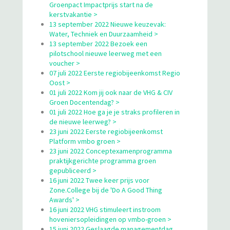
Groenpact Impactprijs start na de
kerstvakantie >
13 september 2022 Nieuwe keuzevak:
Water, Techniek en Duurzaamheid >
13 september 2022 Bezoek een
pilotschool nieuwe leerweg met een
voucher >
07 juli 2022 Eerste regiobijeenkomst Regio
Oost >
01 juli 2022 Kom jij ook naar de VHG & CIV
Groen Docentendag? >
01 juli 2022 Hoe ga je je straks profileren in
de nieuwe leerweg? >
23 juni 2022 Eerste regiobijeenkomst
Platform vmbo groen >
23 juni 2022 Conceptexamenprogramma
praktijkgerichte programma groen
gepubliceerd >
16 juni 2022 Twee keer prijs voor
Zone.College bij de 'Do A Good Thing
Awards' >
16 juni 2022 VHG stimuleert instroom
hoveniersopleidingen op vmbo-groen >
15 juni 2022 Geslaagde managementdag