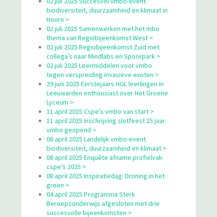
02 juli 2025 Succesvol vmbo-event
biodiversiteit, duurzaamheid en klimaat in
Hoorn >
02 juli 2025 Samenwerken met het mbo
thema van Regiobijeenkomst West >
02 juli 2025 Regiobijeenkomst Zuid met
collega’s naar Mindlabs en Spoorpark >
02 juli 2025 Leermiddelen voor vmbo
tegen verspreiding invasieve exoten >
29 juni 2025 Eerstejaars HGL leerlingen in
Leeuwarden enthousiast over Het Groene
Lyceum >
11 april 2025 Cspe’s vmbo van start >
11 april 2025 Inschrijving slotfeest 25 jaar
vmbo geopend >
08 april 2025 Landelijk vmbo-event
biodiversiteit, duurzaamheid en klimaat >
08 april 2025 Enquête afname profielvak-
cspe’s 2025 >
08 april 2025 Inspiratiedag: Droning in het
groen >
04 april 2025 Programma Sterk
Beroepsonderwijs afgesloten met drie
succesvolle bijeenkomsten >