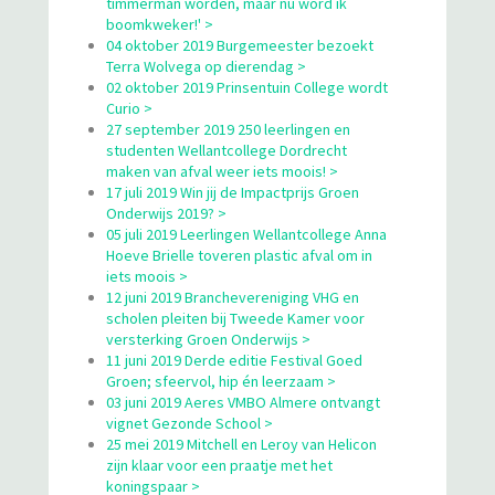
timmerman worden, maar nu word ik
boomkweker!' >
04 oktober 2019 Burgemeester bezoekt
Terra Wolvega op dierendag >
02 oktober 2019 Prinsentuin College wordt
Curio >
27 september 2019 250 leerlingen en
studenten Wellantcollege Dordrecht
maken van afval weer iets moois! >
17 juli 2019 Win jij de Impactprijs Groen
Onderwijs 2019? >
05 juli 2019 Leerlingen Wellantcollege Anna
Hoeve Brielle toveren plastic afval om in
iets moois >
12 juni 2019 Branchevereniging VHG en
scholen pleiten bij Tweede Kamer voor
versterking Groen Onderwijs >
11 juni 2019 Derde editie Festival Goed
Groen; sfeervol, hip én leerzaam >
03 juni 2019 Aeres VMBO Almere ontvangt
vignet Gezonde School >
25 mei 2019 Mitchell en Leroy van Helicon
zijn klaar voor een praatje met het
koningspaar >