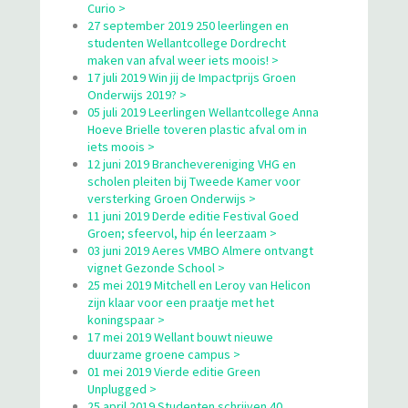
Curio >
27 september 2019 250 leerlingen en
studenten Wellantcollege Dordrecht
maken van afval weer iets moois! >
17 juli 2019 Win jij de Impactprijs Groen
Onderwijs 2019? >
05 juli 2019 Leerlingen Wellantcollege Anna
Hoeve Brielle toveren plastic afval om in
iets moois >
12 juni 2019 Branchevereniging VHG en
scholen pleiten bij Tweede Kamer voor
versterking Groen Onderwijs >
11 juni 2019 Derde editie Festival Goed
Groen; sfeervol, hip én leerzaam >
03 juni 2019 Aeres VMBO Almere ontvangt
vignet Gezonde School >
25 mei 2019 Mitchell en Leroy van Helicon
zijn klaar voor een praatje met het
koningspaar >
17 mei 2019 Wellant bouwt nieuwe
duurzame groene campus >
01 mei 2019 Vierde editie Green
Unplugged >
25 april 2019 Studenten schrijven 40