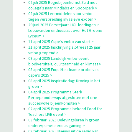
02 juli 2025 Regiobijeenkomst Zuid met
collega’s naar Mindlabs en Spoorpark >
02 juli 2025 Leermiddelen voor vmbo
tegen verspreiding invasieve exoten >
29 juni 2025 Eerstejaars HGL leerlingen in
Leeuwarden enthousiast over Het Groene
Lyceum >
11 april 2025 Cspe’s vmbo van start >
11 april 2025 Inschrijving slotfeest 25 jaar
vmbo geopend >
08 april 2025 Landelijk vmbo-event
biodiversiteit, duurzaamheid en klimaat >
08 april 2025 Enquête afname profielvak-
cspe’s 2025 >
08 april 2025 Inspiratiedag: Droning in het
groen >
04 april 2025 Programma Sterk
Beroepsonderwijs afgesloten met drie
succesvolle bijeenkomsten >
02 april 2025 Programma bekend Food for
Teachers LIVE event >
03 februari 2025 Belevingsleren in groen
onderwijs met serious gaming >
03 februari 2025 Nieuws uit de regio van