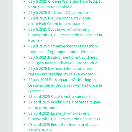
02 juli 2025 Groene Werelden kwartetspel
voor alle vmbo scholen >
02 juli 2025 Slotfeest 25 jaar vmbo >
02 juli 2025 Nieuwe conceptsyllabus
profielvak Groen beschikbaar >
02 juli 2025 Succesvol vmbo-event
biodiversiteit, duurzaamheid en klimaat in
Hoorn >
02 juli 2025 Samenwerken met het mbo
thema van Regiobijeenkomst West >
02 juli 2025 Regiobijeenkomst Zuid met
collega’s naar Mindlabs en Spoorpark >
02 juli 2025 Leermiddelen voor vmbo
tegen verspreiding invasieve exoten >
29 juni 2025 Eerstejaars HGL leerlingen in
Leeuwarden enthousiast over Het Groene
Lyceum >
11 april 2025 Cspe’s vmbo van start >
11 april 2025 Inschrijving slotfeest 25 jaar
vmbo geopend >
08 april 2025 Landelijk vmbo-event
biodiversiteit, duurzaamheid en klimaat >
08 april 2025 Enquête afname profielvak-
cspe’s 2025 >