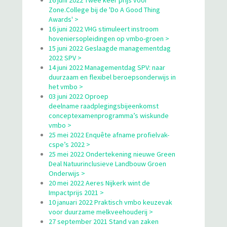
16 juni 2022 Twee keer prijs voor
Zone.College bij de 'Do A Good Thing
Awards' >
16 juni 2022 VHG stimuleert instroom
hoveniersopleidingen op vmbo-groen >
15 juni 2022 Geslaagde managementdag
2022 SPV >
14 juni 2022 Managementdag SPV: naar
duurzaam en flexibel beroepsonderwijs in
het vmbo >
03 juni 2022 Oproep
deelname raadplegingsbijeenkomst
conceptexamenprogramma’s wiskunde
vmbo >
25 mei 2022 Enquête afname profielvak-
cspe’s 2022 >
25 mei 2022 Ondertekening nieuwe Green
Deal Natuurinclusieve Landbouw Groen
Onderwijs >
20 mei 2022 Aeres Nijkerk wint de
Impactprijs 2021 >
10 januari 2022 Praktisch vmbo keuzevak
voor duurzame melkveehouderij >
27 september 2021 Stand van zaken