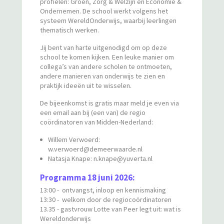
profielen: Groen, Zorg & Welzijn en Economie &
Ondernemen. De school werkt volgens het
systeem WereldOnderwijs, waarbij leerlingen
thematisch werken.
Jij bent van harte uitgenodigd om op deze
school te komen kijken. Een leuke manier om
collega’s van andere scholen te ontmoeten,
andere manieren van onderwijs te zien en
praktijk ideeën uit te wisselen.
De bijeenkomst is gratis maar meld je even via
een email aan bij (een van) de regio
coördinatoren van Midden-Nederland:
Willem Verwoerd:
w.verwoerd@demeerwaarde.nl
Natasja Knape: n.knape@yuverta.nl
Programma 18 juni 2026:
13:00 - ontvangst, inloop en kennismaking
13:30 - welkom door de regiocoördinatoren
13.35 - gastvrouw Lotte van Peer legt uit: wat is
Wereldonderwijs