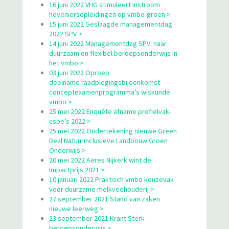
16 juni 2022 VHG stimuleert instroom
hoveniersopleidingen op vmbo-groen >
15 juni 2022 Geslaagde managementdag
2022 SPV >
14 juni 2022 Managementdag SPV: naar
duurzaam en flexibel beroepsonderwijs in
het vmbo >
03 juni 2022 Oproep
deelname raadplegingsbijeenkomst
conceptexamenprogramma’s wiskunde
vmbo >
25 mei 2022 Enquête afname profielvak-
cspe’s 2022 >
25 mei 2022 Ondertekening nieuwe Green
Deal Natuurinclusieve Landbouw Groen
Onderwijs >
20 mei 2022 Aeres Nijkerk wint de
Impactprijs 2021 >
10 januari 2022 Praktisch vmbo keuzevak
voor duurzame melkveehouderij >
27 september 2021 Stand van zaken
nieuwe leerweg >
23 september 2021 Krant Sterk
beroepsonderwijs >