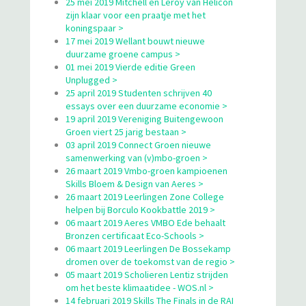
25 mei 2019 Mitchell en Leroy van Helicon
zijn klaar voor een praatje met het
koningspaar >
17 mei 2019 Wellant bouwt nieuwe
duurzame groene campus >
01 mei 2019 Vierde editie Green
Unplugged >
25 april 2019 Studenten schrijven 40
essays over een duurzame economie >
19 april 2019 Vereniging Buitengewoon
Groen viert 25 jarig bestaan >
03 april 2019 Connect Groen nieuwe
samenwerking van (v)mbo-groen >
26 maart 2019 Vmbo-groen kampioenen
Skills Bloem & Design van Aeres >
26 maart 2019 Leerlingen Zone College
helpen bij Borculo Kookbattle 2019 >
06 maart 2019 Aeres VMBO Ede behaalt
Bronzen certificaat Eco-Schools >
06 maart 2019 Leerlingen De Bossekamp
dromen over de toekomst van de regio >
05 maart 2019 Scholieren Lentiz strijden
om het beste klimaatidee - WOS.nl >
14 februari 2019 Skills The Finals in de RAI