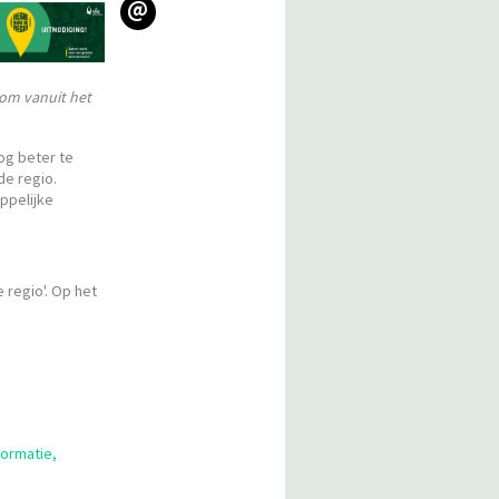
@
oom vanuit het
og beter te
de regio.
ppelijke
 regio'. Op het
formatie,