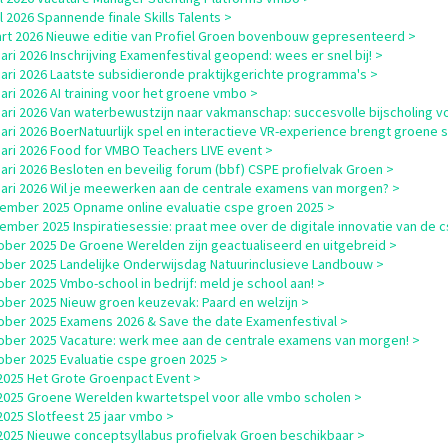
il 2026 Spannende finale Skills Talents >
rt 2026 Nieuwe editie van Profiel Groen bovenbouw gepresenteerd >
uari 2026 Inschrijving Examenfestival geopend: wees er snel bij! >
uari 2026 Laatste subsidieronde praktijkgerichte programma's >
uari 2026 AI training voor het groene vmbo >
uari 2026 Van waterbewustzijn naar vakmanschap: succesvolle bijscholing
uari 2026 BoerNatuurlijk spel en interactieve VR-experience brengt groene s
uari 2026 Food for VMBO Teachers LIVE event >
uari 2026 Besloten en beveilig forum (bbf) CSPE profielvak Groen >
uari 2026 Wil je meewerken aan de centrale examens van morgen? >
ember 2025 Opname online evaluatie cspe groen 2025 >
ember 2025 Inspiratiesessie: praat mee over de digitale innovatie van de 
ober 2025 De Groene Werelden zijn geactualiseerd en uitgebreid >
ober 2025 Landelijke Onderwijsdag Natuurinclusieve Landbouw >
ober 2025 Vmbo-school in bedrijf: meld je school aan! >
ober 2025 Nieuw groen keuzevak: Paard en welzijn >
ober 2025 Examens 2026 & Save the date Examenfestival >
ober 2025 Vacature: werk mee aan de centrale examens van morgen! >
ober 2025 Evaluatie cspe groen 2025 >
i 2025 Het Grote Groenpact Event >
i 2025 Groene Werelden kwartetspel voor alle vmbo scholen >
i 2025 Slotfeest 25 jaar vmbo >
i 2025 Nieuwe conceptsyllabus profielvak Groen beschikbaar >