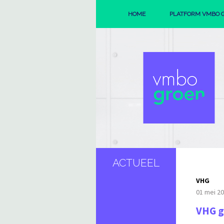
HOME
PLATFORM VMBO 
ORGANISAT
REGIO'S
ACTUEEL
VHG
01 mei 2
VHG g