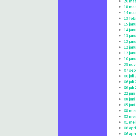
26 maa
18 maa
14 maa
13 febr
15 jan
14 jan
13 jan
12 jan
12 jan
12 jan
10 jan
29 nov
07 sep
06 jul
06 jul
06 jul
22 jun
08 jun
05 jun
08 mei
02 mei
01 mei
06 apr
06 apr