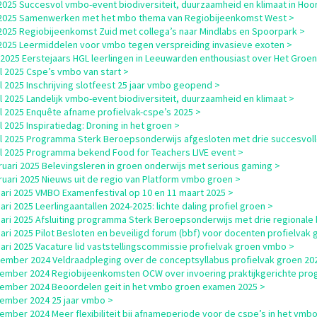
i 2025 Succesvol vmbo-event biodiversiteit, duurzaamheid en klimaat in Hoo
i 2025 Samenwerken met het mbo thema van Regiobijeenkomst West >
i 2025 Regiobijeenkomst Zuid met collega’s naar Mindlabs en Spoorpark >
i 2025 Leermiddelen voor vmbo tegen verspreiding invasieve exoten >
i 2025 Eerstejaars HGL leerlingen in Leeuwarden enthousiast over Het Groe
il 2025 Cspe’s vmbo van start >
il 2025 Inschrijving slotfeest 25 jaar vmbo geopend >
il 2025 Landelijk vmbo-event biodiversiteit, duurzaamheid en klimaat >
il 2025 Enquête afname profielvak-cspe’s 2025 >
il 2025 Inspiratiedag: Droning in het groen >
il 2025 Programma Sterk Beroepsonderwijs afgesloten met drie succesvol
il 2025 Programma bekend Food for Teachers LIVE event >
ruari 2025 Belevingsleren in groen onderwijs met serious gaming >
ruari 2025 Nieuws uit de regio van Platform vmbo groen >
uari 2025 VMBO Examenfestival op 10 en 11 maart 2025 >
uari 2025 Leerlingaantallen 2024-2025: lichte daling profiel groen >
uari 2025 Afsluiting programma Sterk Beroepsonderwijs met drie regionale
uari 2025 Pilot Besloten en beveiligd forum (bbf) voor docenten profielvak 
uari 2025 Vacature lid vaststellingscommissie profielvak groen vmbo >
ember 2024 Veldraadpleging over de conceptsyllabus profielvak groen 20
ember 2024 Regiobijeenkomsten OCW over invoering praktijkgerichte pro
ember 2024 Beoordelen geit in het vmbo groen examen 2025 >
ember 2024 25 jaar vmbo >
ember 2024 Meer flexibiliteit bij afnameperiode voor de cspe’s in het vmbo