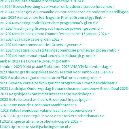
rt 2024 Enquête afname profielvak-cspe’s 2024 >
rt 2024 Bewustwording over water en biodiversiteit op het vmbo >
rt 2024 Challenges duurzaamheid voor scholieren en onderwijsinstellingen
uari 2024 Aantal vmbo leerlingen in Profiel Groen stijgt flink >
uari 2024 Invoering praktijkgerichte programma’s gl en tl >
uari 2024 Inschrijving Groenpact Impactprijs weer geopend >
uari 2024 Inschrijving vmbo Examenfestival start 15 januari 2024 >
uari 2024 Evaluatie cspe groen 2023 >
uari 2024 Nieuw convenant Het Groene Lyceum >
uari 2024 Vacature lid vaststellingscommissie profielvak groen vmbo >
uari 2024 Nieuw lesmateriaal keuzevak Natuurlijk groen >
ember 2023 Het Groene Lyceum groeit! >
tember 2023 Meld je aan! 5 oktober 2023 VHG/CIV Docentendag >
i 2023 Nieuw: gratis lespakket Biodiversiteit voor vmbo klas 3 en 4 >
i 2023 Vacatures regiocoördinatoren Platform vmbo groen >
i 2023 Tweede versie praktijkgericht programma Groen beschikbaar >
i 2023 Landelijke Onderwijsdag Natuurinclusieve Landbouw Green Deal 2023
i 2023 Regiobijeenkomst met interessante workshops >
i 2023 Gefeliciteerd winnaars Groenpact Impactprijs! >
 2023 Kom naar de Groenpact Manifestatie! >
 2023 Beleef wendbaar vakmensschap in Leeuwarden >
 2023 VHG gaat de regio in voor een sterkere arbeidsmarkt >
il 2023 Enquête afname profielvak-cspe’s 2023 >
il 2023 Up-to-date via Bijscholingvmbo.nl >