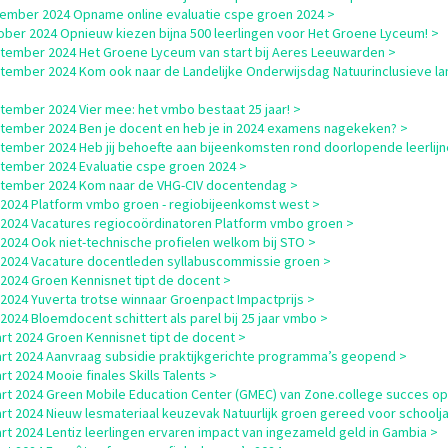
ember 2024 Opname online evaluatie cspe groen 2024 >
ober 2024 Opnieuw kiezen bijna 500 leerlingen voor Het Groene Lyceum! >
tember 2024 Het Groene Lyceum van start bij Aeres Leeuwarden >
tember 2024 Kom ook naar de Landelijke Onderwijsdag Natuurinclusieve l
tember 2024 Vier mee: het vmbo bestaat 25 jaar! >
tember 2024 Ben je docent en heb je in 2024 examens nagekeken? >
tember 2024 Heb jij behoefte aan bijeenkomsten rond doorlopende leerlijn
tember 2024 Evaluatie cspe groen 2024 >
tember 2024 Kom naar de VHG-CIV docentendag >
i 2024 Platform vmbo groen - regiobijeenkomst west >
i 2024 Vacatures regiocoördinatoren Platform vmbo groen >
i 2024 Ook niet-technische profielen welkom bij STO >
i 2024 Vacature docentleden syllabuscommissie groen >
i 2024 Groen Kennisnet tipt de docent >
i 2024 Yuverta trotse winnaar Groenpact Impactprijs >
i 2024 Bloemdocent schittert als parel bij 25 jaar vmbo >
rt 2024 Groen Kennisnet tipt de docent >
rt 2024 Aanvraag subsidie praktijkgerichte programma’s geopend >
rt 2024 Mooie finales Skills Talents >
rt 2024 Green Mobile Education Center (GMEC) van Zone.college succes o
rt 2024 Nieuw lesmateriaal keuzevak Natuurlijk groen gereed voor schoolja
rt 2024 Lentiz leerlingen ervaren impact van ingezameld geld in Gambia >