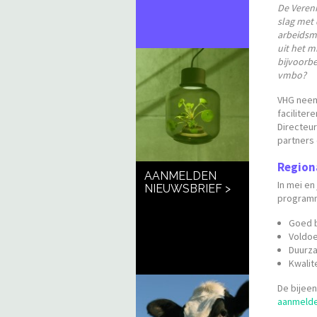
De Vereni
slag met 
arbeidsma
uit het m
bijvoorb
vmbo?
VHG neem
facilite
Directeu
partners
Region
AANMELDEN
In mei en
NIEUWSBRIEF >
programm
Goed 
Voldoe
Duurz
Kwalit
De bijeen
aanmelden