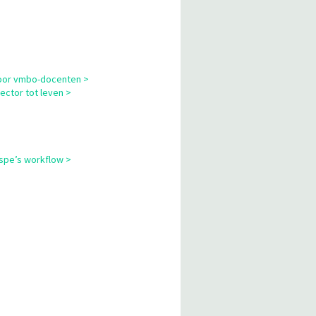
 voor vmbo-docenten >
ector tot leven >
cspe’s workflow >