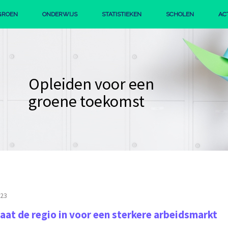
GROEN
ONDERWIJS
STATISTIEKEN
SCHOLEN
AC
IE
PROFIEL GROEN
STERK GROEN BEROEPSONDERWIJS
Opleiden voor een
groene toekomst
023
aat de regio in voor een sterkere arbeidsmarkt