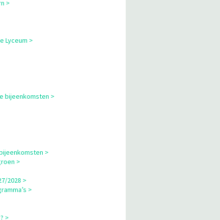
rn >
ne Lyceum >
le bijeenkomsten >
 bijeenkomsten >
groen >
27/2028 >
gramma’s >
? >