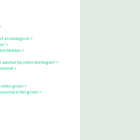
>
ef en biologisch >
bo’ >
omst Midden >
 aansluit bij vmbo-leerlingen? >
ssional >
m vmbo groen >
sional in het groen >