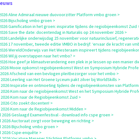
ieuws
i 2026 Aline Admiraal nieuwe duovoorzitter Platform vmbo groen >
i 2026 Bijscholing vmbo groen >
i 2026 Gamification in het groen: inspiratie tijdens de regiobijeenkomst Zuid 
i 2026 Save the date: docentendag in Naturalis op 24 november 2026 >
i 2026 Landelijke onderwijsdag 25 november voor natuurinclusief, regenerati
i 2026 17 november, tweede editie VMBO in bedrijf: ‘ervaar de kracht van vm
i 2026 WereldOnderwijs van Het Westeraam inspireert tijdens regiobijeenk
i 2026 Wil jij overstappen naar het vmbo? >
i 2026 Hoe geef je klimaatverandering een plek in je lessen op een manier die
i 2026 Mooie opkomst regiobijeenkomst West en Symposium Hybride Profe
i 2026 Afscheid van een bevlogen pleitbezorger voor het vmbo >
 2026 Leerling van Het Groene Lyceum pakt zilver bij WorldSkills >
 2026 Inspiratie en ontmoeting tijdens de regiobijeenkomsten van Platfor
 2026 Kom naar de regiobijeenkomst West en het Symposium Hybride Profes
 2026 Kom naar de Regiobijeenkomst Zuid >
 2026 Cito zoekt docenten! >
 2026 Kom naar de Regiobijeenkomst Midden >
il 2026 Geslaagd Examenfestival - download info cspe groen >
il 2026 Auctoraat zorgt voor beweging en richting >
il 2026 Bijscholing vmbo groen >
il 2026 Cspe-enquête >
il 2026 Vacature Manager Stichting Platforms vmbo >