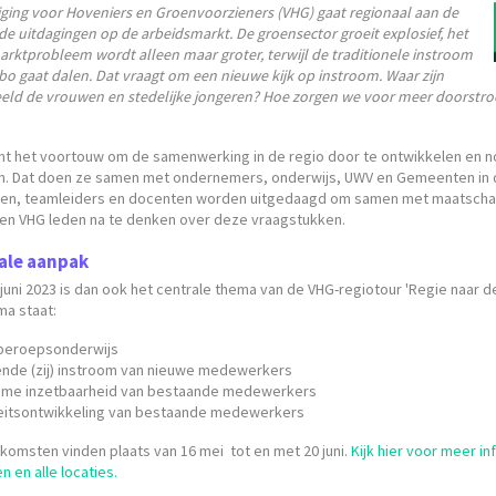
ging voor Hoveniers en Groenvoorzieners (VHG) gaat regionaal aan de
de uitdagingen op de arbeidsmarkt. De groensector groeit explosief, het
rktprobleem wordt alleen maar groter, terwijl de traditionele instroom
bo gaat dalen. Dat vraagt om een nieuwe kijk op instroom. Waar zijn
eeld de vrouwen en stedelijke jongeren? Hoe zorgen we voor meer doorstr
t het voortouw om de samenwerking in de regio door te ontwikkelen en n
ren. Dat doen ze samen met ondernemers, onderwijs, UWV en Gemeenten in 
ren, teamleiders en docenten worden uitgedaagd om samen met maatscha
 en VHG leden na te denken over deze vraagstukken.
ale aanpak
 juni 2023 is dan ook het centrale thema van de VHG-regiotour 'Regie naar de
a staat:
beroepsonderwijs
nde (zij) instroom van nieuwe medewerkers
ame inzetbaarheid van bestaande medewerkers
eitsontwikkeling van bestaande medewerkers
komsten vinden plaats van 16 mei tot en met 20 juni.
Kijk hier voor meer in
 en alle locaties.