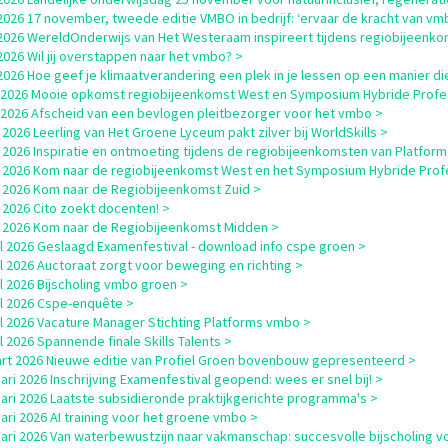
i 2026 17 november, tweede editie VMBO in bedrijf: ‘ervaar de kracht van vm
i 2026 WereldOnderwijs van Het Westeraam inspireert tijdens regiobijeenk
i 2026 Wil jij overstappen naar het vmbo? >
i 2026 Hoe geef je klimaatverandering een plek in je lessen op een manier die
i 2026 Mooie opkomst regiobijeenkomst West en Symposium Hybride Profe
i 2026 Afscheid van een bevlogen pleitbezorger voor het vmbo >
 2026 Leerling van Het Groene Lyceum pakt zilver bij WorldSkills >
 2026 Inspiratie en ontmoeting tijdens de regiobijeenkomsten van Platfor
 2026 Kom naar de regiobijeenkomst West en het Symposium Hybride Profes
 2026 Kom naar de Regiobijeenkomst Zuid >
 2026 Cito zoekt docenten! >
 2026 Kom naar de Regiobijeenkomst Midden >
il 2026 Geslaagd Examenfestival - download info cspe groen >
il 2026 Auctoraat zorgt voor beweging en richting >
il 2026 Bijscholing vmbo groen >
il 2026 Cspe-enquête >
il 2026 Vacature Manager Stichting Platforms vmbo >
il 2026 Spannende finale Skills Talents >
rt 2026 Nieuwe editie van Profiel Groen bovenbouw gepresenteerd >
uari 2026 Inschrijving Examenfestival geopend: wees er snel bij! >
uari 2026 Laatste subsidieronde praktijkgerichte programma's >
uari 2026 AI training voor het groene vmbo >
uari 2026 Van waterbewustzijn naar vakmanschap: succesvolle bijscholing