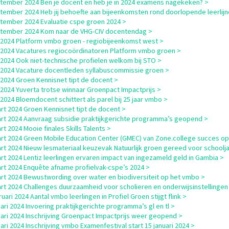
tember 2024 Ben je docent en heb je in 2024 examens nagekeken? >
tember 2024 Heb jij behoefte aan bijeenkomsten rond doorlopende leerlijn
tember 2024 Evaluatie cspe groen 2024 >
tember 2024 Kom naar de VHG-CIV docentendag >
i 2024 Platform vmbo groen - regiobijeenkomst west >
i 2024 Vacatures regiocoördinatoren Platform vmbo groen >
i 2024 Ook niet-technische profielen welkom bij STO >
i 2024 Vacature docentleden syllabuscommissie groen >
i 2024 Groen Kennisnet tipt de docent >
i 2024 Yuverta trotse winnaar Groenpact Impactprijs >
i 2024 Bloemdocent schittert als parel bij 25 jaar vmbo >
rt 2024 Groen Kennisnet tipt de docent >
rt 2024 Aanvraag subsidie praktijkgerichte programma’s geopend >
rt 2024 Mooie finales Skills Talents >
rt 2024 Green Mobile Education Center (GMEC) van Zone.college succes o
rt 2024 Nieuw lesmateriaal keuzevak Natuurlijk groen gereed voor schoolja
rt 2024 Lentiz leerlingen ervaren impact van ingezameld geld in Gambia >
rt 2024 Enquête afname profielvak-cspe’s 2024 >
rt 2024 Bewustwording over water en biodiversiteit op het vmbo >
rt 2024 Challenges duurzaamheid voor scholieren en onderwijsinstellingen
uari 2024 Aantal vmbo leerlingen in Profiel Groen stijgt flink >
uari 2024 Invoering praktijkgerichte programma’s gl en tl >
uari 2024 Inschrijving Groenpact Impactprijs weer geopend >
uari 2024 Inschrijving vmbo Examenfestival start 15 januari 2024 >