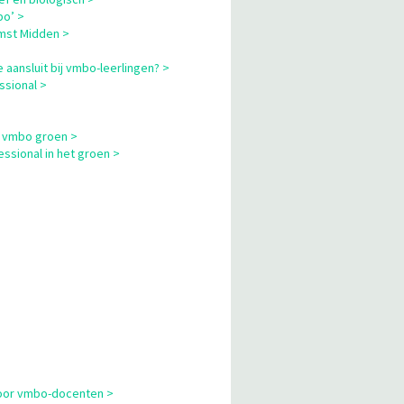
bo’ >
omst Midden >
 aansluit bij vmbo-leerlingen? >
ssional >
m vmbo groen >
sional in het groen >
 voor vmbo-docenten >