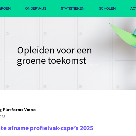
GROEN
ONDERWIJS
STATISTIEKEN
SCHOLEN
AC
IE
PROFIEL GROEN
STERK GROEN BEROEPSONDERWIJS
Opleiden voor een
groene toekomst
ng Platforms Vmbo
2025
te afname profielvak-cspe’s 2025