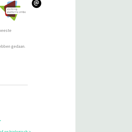
@
 meeste
 hebben gedaan.
>
ef en biologisch >