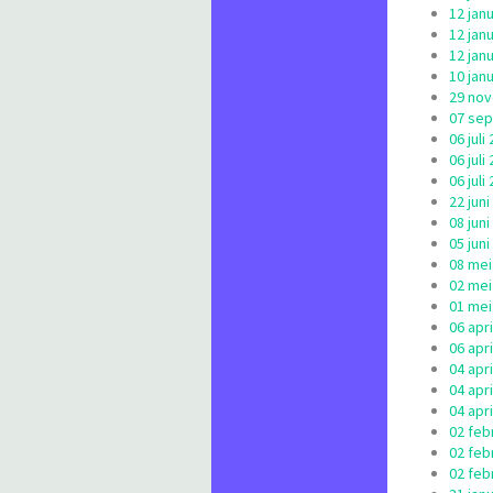
12 jan
12 jan
12 jan
10 jan
29 nov
07 sep
06 jul
06 jul
06 jul
22 jun
08 jun
05 jun
08 mei
02 mei
01 mei
06 apr
06 apr
04 apri
04 apr
04 apri
02 feb
02 feb
02 feb