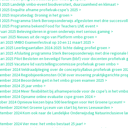
il 2025 Landelijk vmbo-event biodiversiteit, duurzaamheid en klimaat >
il 2025 Enquête afname profielvak-cspe’s 2025 >
il 2025 Inspiratiedag: Droning in het groen >
il 2025 Programma Sterk Beroepsonderwijs afgesloten met drie succesvol
il 2025 Programma bekend Food for Teachers LIVE event >
ruari 2025 Belevingsleren in groen onderwijs met serious gaming >
ruari 2025 Nieuws uit de regio van Platform vmbo groen >
uari 2025 VMBO Examenfestival op 10 en 11 maart 2025 >
uari 2025 Leerlingaantallen 2024-2025: lichte daling profiel groen >
uari 2025 Afsluiting programma Sterk Beroepsonderwijs met drie regionale
uari 2025 Pilot Besloten en beveiligd forum (bbf) voor docenten profielvak 
uari 2025 Vacature lid vaststellingscommissie profielvak groen vmbo >
ember 2024 Veldraadpleging over de conceptsyllabus profielvak groen 20
ember 2024 Regiobijeenkomsten OCW over invoering praktijkgerichte pro
ember 2024 Beoordelen geit in het vmbo groen examen 2025 >
ember 2024 25 jaar vmbo >
ember 2024 Meer flexibiliteit bij afnameperiode voor de cspe’s in het vmbo
ember 2024 Opname online evaluatie cspe groen 2024 >
ober 2024 Opnieuw kiezen bijna 500 leerlingen voor Het Groene Lyceum! >
tember 2024 Het Groene Lyceum van start bij Aeres Leeuwarden >
tember 2024 Kom ook naar de Landelijke Onderwijsdag Natuurinclusieve l
tember 2024 Vier mee: het vmbo bestaat 25 jaar! >