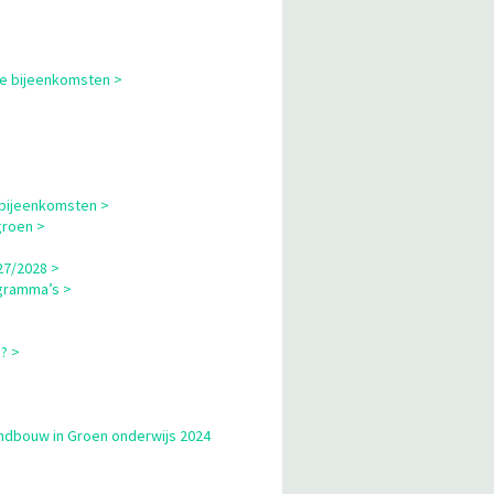
le bijeenkomsten >
 bijeenkomsten >
groen >
27/2028 >
gramma’s >
? >
andbouw in Groen onderwijs 2024