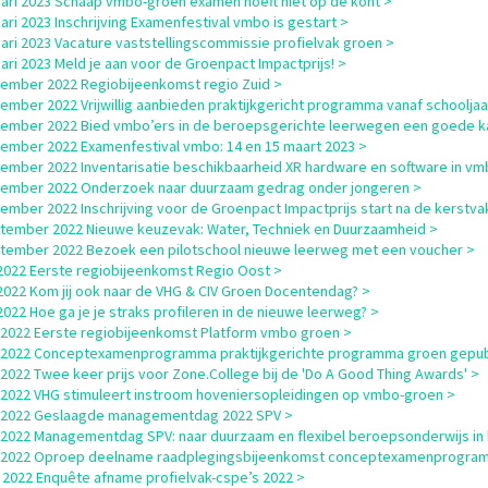
uari 2023 Schaap vmbo-groen examen hoeft niet op de kont >
uari 2023 Inschrijving Examenfestival vmbo is gestart >
uari 2023 Vacature vaststellingscommissie profielvak groen >
uari 2023 Meld je aan voor de Groenpact Impactprijs! >
ember 2022 Regiobijeenkomst regio Zuid >
ember 2022 Vrijwillig aanbieden praktijkgericht programma vanaf schooljaa
ember 2022 Bied vmbo’ers in de beroepsgerichte leerwegen een goede ka
ember 2022 Examenfestival vmbo: 14 en 15 maart 2023 >
ember 2022 Inventarisatie beschikbaarheid XR hardware en software in vm
cember 2022 Onderzoek naar duurzaam gedrag onder jongeren >
ember 2022 Inschrijving voor de Groenpact Impactprijs start na de kerstva
tember 2022 Nieuwe keuzevak: Water, Techniek en Duurzaamheid >
tember 2022 Bezoek een pilotschool nieuwe leerweg met een voucher >
i 2022 Eerste regiobijeenkomst Regio Oost >
i 2022 Kom jij ook naar de VHG & CIV Groen Docentendag? >
i 2022 Hoe ga je je straks profileren in de nieuwe leerweg? >
i 2022 Eerste regiobijeenkomst Platform vmbo groen >
i 2022 Conceptexamenprogramma praktijkgerichte programma groen gepub
i 2022 Twee keer prijs voor Zone.College bij de 'Do A Good Thing Awards' >
i 2022 VHG stimuleert instroom hoveniersopleidingen op vmbo-groen >
i 2022 Geslaagde managementdag 2022 SPV >
i 2022 Managementdag SPV: naar duurzaam en flexibel beroepsonderwijs in
ni 2022 Oproep deelname raadplegingsbijeenkomst conceptexamenprogra
 2022 Enquête afname profielvak-cspe’s 2022 >