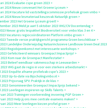
uari 2024 Evaluatie cspe groen 2023 >
uari 2024 Nieuw convenant Het Groene Lyceum >
uari 2024 Vacature lid vaststellingscommissie profielvak groen vmbo >
uari 2024 Nieuw lesmateriaal keuzevak Natuurlijk groen >
ember 2023 Het Groene Lyceum groeit! >
tember 2023 Meld je aan! 5 oktober 2023 VHG/CIV Docentendag >
i 2023 Nieuw: gratis lespakket Biodiversiteit voor vmbo klas 3 en 4 >
i 2023 Vacatures regiocoördinatoren Platform vmbo groen >
i 2023 Tweede versie praktijkgericht programma Groen beschikbaar >
i 2023 Landelijke Onderwijsdag Natuurinclusieve Landbouw Green Deal 2023
i 2023 Regiobijeenkomst met interessante workshops >
i 2023 Gefeliciteerd winnaars Groenpact Impactprijs! >
 2023 Kom naar de Groenpact Manifestatie! >
 2023 Beleef wendbaar vakmensschap in Leeuwarden >
 2023 VHG gaat de regio in voor een sterkere arbeidsmarkt >
il 2023 Enquête afname profielvak-cspe’s 2023 >
il 2023 Up-to-date via Bijscholingvmbo.nl >
l 2023 Prijsvraag SPV: Praktijk in de klas >
il 2023 Genomineerden Groenpact Impactprijs bekend >
l 2023 Leerlingen inspireren op Skills Talents >
ruari 2023 Trainingen voorbereiding invoering PGP Groen >
ruari 2023 Help jij ons mee centrale examens maken? >
ruari 2023 Meer leerlingen kiezen profiel groen >