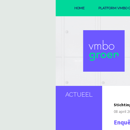
HOME
PLATFORM VMBO 
ORGANISAT
REGIO'S
ACTUEEL
Stichti
08 april 
Enquê