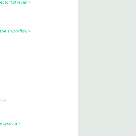
ector tot leven >
cspe’s workflow >
rn >
ne Lyceum >