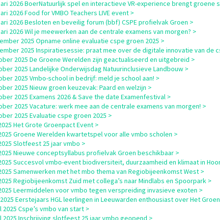
uari 2026 BoerNatuurlijk spel en interactieve VR-experience brengt groene s
uari 2026 Food for VMBO Teachers LIVE event >
uari 2026 Besloten en beveilig forum (bbf) CSPE profielvak Groen >
uari 2026 Wil je meewerken aan de centrale examens van morgen? >
ember 2025 Opname online evaluatie cspe groen 2025 >
ember 2025 Inspiratiesessie: praat mee over de digitale innovatie van de 
ober 2025 De Groene Werelden zijn geactualiseerd en uitgebreid >
ober 2025 Landelijke Onderwijsdag Natuurinclusieve Landbouw >
ober 2025 Vmbo-school in bedrijf: meld je school aan! >
ober 2025 Nieuw groen keuzevak: Paard en welzijn >
ober 2025 Examens 2026 & Save the date Examenfestival >
ober 2025 Vacature: werk mee aan de centrale examens van morgen! >
ober 2025 Evaluatie cspe groen 2025 >
i 2025 Het Grote Groenpact Event >
i 2025 Groene Werelden kwartetspel voor alle vmbo scholen >
i 2025 Slotfeest 25 jaar vmbo >
i 2025 Nieuwe conceptsyllabus profielvak Groen beschikbaar >
i 2025 Succesvol vmbo-event biodiversiteit, duurzaamheid en klimaat in Hoo
i 2025 Samenwerken met het mbo thema van Regiobijeenkomst West >
i 2025 Regiobijeenkomst Zuid met collega’s naar Mindlabs en Spoorpark >
i 2025 Leermiddelen voor vmbo tegen verspreiding invasieve exoten >
i 2025 Eerstejaars HGL leerlingen in Leeuwarden enthousiast over Het Groe
il 2025 Cspe’s vmbo van start >
il 2025 Inschrijving slotfeest 25 jaar vmbo geopend >