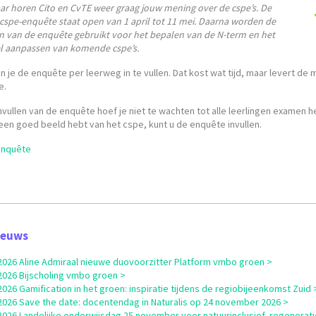
aar horen Cito en CvTE weer graag jouw mening over de cspe’s. De
spe-enquête staat open van 1 april tot 11 mei. Daarna worden de
n van de enquête gebruikt voor het bepalen van de N-term en het
l aanpassen van komende cspe’s.
 je de enquête per leerweg in te vullen. Dat kost wat tijd, maar levert de
e.
nvullen van de enquête hoef je niet te wachten tot alle leerlingen examen
een goed beeld hebt van het cspe, kunt u de enquête invullen.
enquête
ieuws
i 2026 Aline Admiraal nieuwe duovoorzitter Platform vmbo groen >
i 2026 Bijscholing vmbo groen >
i 2026 Gamification in het groen: inspiratie tijdens de regiobijeenkomst Zuid 
i 2026 Save the date: docentendag in Naturalis op 24 november 2026 >
i 2026 Landelijke onderwijsdag 25 november voor natuurinclusief, regenerati