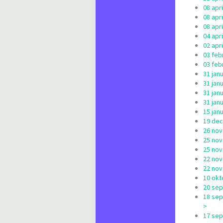
08 apr
08 apr
08 apr
04 apr
02 apr
03 feb
03 feb
31 jan
31 jan
31 jan
31 jan
15 jan
19 dec
26 nov
25 nov
25 nov
22 nov
22 nov
10 okt
20 sep
18 sep
>
17 sep