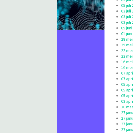
05 jul
03 jul
03 jul
02 jul
05 jun
01 jun
28 mei
25 mei
22 mei
22 mei
16 mei
16 mei
07 apr
07 apr
05 apr
05 apr
05 apr
03 apr
30 maa
27 jan
27 jan
27 jan
27 jan