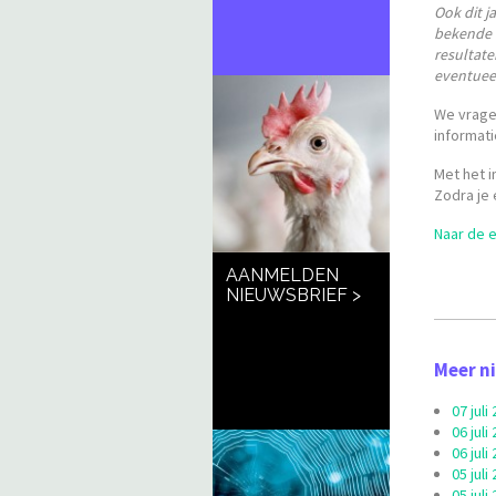
Ook dit j
bekende c
resultate
eventuee
We vragen
informati
Met het i
Zodra je 
Naar de 
AANMELDEN
NIEUWSBRIEF >
Meer n
07 jul
06 jul
06 jul
05 jul
05 jul