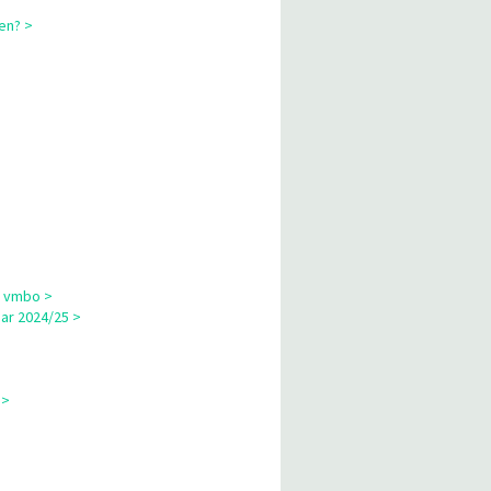
en? >
p vmbo >
ar 2024/25 >
 >