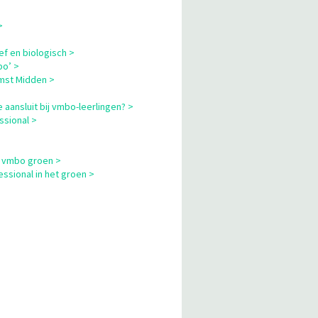
>
ef en biologisch >
bo’ >
omst Midden >
 aansluit bij vmbo-leerlingen? >
ssional >
m vmbo groen >
sional in het groen >