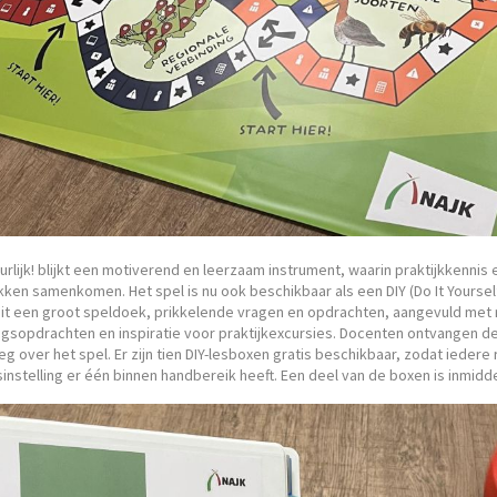
rlijk! blijkt een motiverend en leerzaam instrument, waarin praktijkkennis 
ken samenkomen. Het spel is nu ook beschikbaar als een DIY (Do It Yoursel
it een groot speldoek, prikkelende vragen en opdrachten, aangevuld met r
ngsopdrachten en inspiratie voor praktijkexcursies. Docenten ontvangen d
leg over het spel. Er zijn tien DIY-lesboxen gratis beschikbaar, zodat iedere 
instelling er één binnen handbereik heeft. Een deel van de boxen is inmiddel