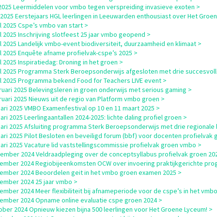
i 2025 Leermiddelen voor vmbo tegen verspreiding invasieve exoten >
i 2025 Eerstejaars HGL leerlingen in Leeuwarden enthousiast over Het Groe
il 2025 Cspe’s vmbo van start >
il 2025 Inschrijving slotfeest 25 jaar vmbo geopend >
il 2025 Landelijk vmbo-event biodiversiteit, duurzaamheid en klimaat >
il 2025 Enquête afname profielvak-cspe’s 2025 >
il 2025 Inspiratiedag: Droning in het groen >
il 2025 Programma Sterk Beroepsonderwijs afgesloten met drie succesvol
il 2025 Programma bekend Food for Teachers LIVE event >
ruari 2025 Belevingsleren in groen onderwijs met serious gaming >
ruari 2025 Nieuws uit de regio van Platform vmbo groen >
uari 2025 VMBO Examenfestival op 10 en 11 maart 2025 >
uari 2025 Leerlingaantallen 2024-2025: lichte daling profiel groen >
uari 2025 Afsluiting programma Sterk Beroepsonderwijs met drie regionale
uari 2025 Pilot Besloten en beveiligd forum (bbf) voor docenten profielvak 
uari 2025 Vacature lid vaststellingscommissie profielvak groen vmbo >
ember 2024 Veldraadpleging over de conceptsyllabus profielvak groen 20
ember 2024 Regiobijeenkomsten OCW over invoering praktijkgerichte pro
ember 2024 Beoordelen geit in het vmbo groen examen 2025 >
ember 2024 25 jaar vmbo >
ember 2024 Meer flexibiliteit bij afnameperiode voor de cspe’s in het vmbo
ember 2024 Opname online evaluatie cspe groen 2024 >
ober 2024 Opnieuw kiezen bijna 500 leerlingen voor Het Groene Lyceum! >