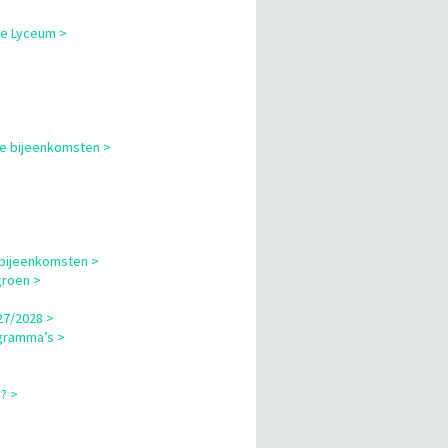
ne Lyceum >
le bijeenkomsten >
 bijeenkomsten >
groen >
27/2028 >
gramma’s >
? >