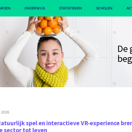
GROEN
ONDERWIJS
STATISTIEKEN
SCHOLEN
AC
IE
PROFIEL GROEN
STERK GROEN BEROEPSONDERWIJS
De 
beg
i 2026
atuurlijk spel en interactieve VR-experience bre
e sector tot leven