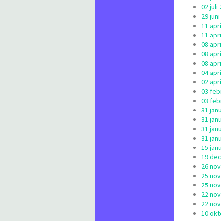
02 jul
29 jun
11 apr
11 apr
08 apr
08 apr
08 apr
04 apr
02 apr
03 feb
03 feb
31 jan
31 jan
31 jan
31 jan
15 jan
19 dec
26 nov
25 nov
25 nov
22 nov
22 nov
10 okt