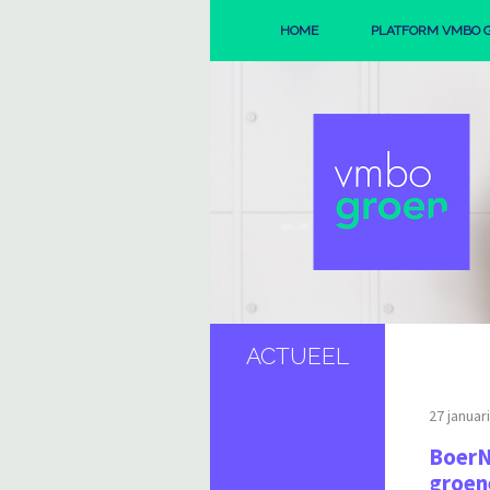
HOME
PLATFORM VMBO 
ORGANISAT
REGIO'S
ACTUEEL
27 januar
BoerN
groen