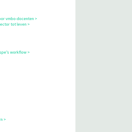
 voor vmbo-docenten >
ector tot leven >
cspe’s workflow >
rn >