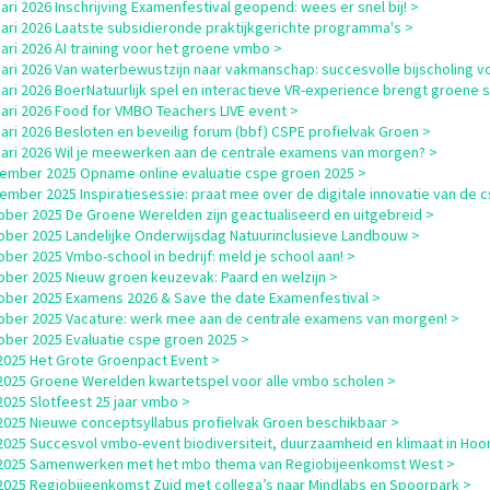
uari 2026 Inschrijving Examenfestival geopend: wees er snel bij! >
uari 2026 Laatste subsidieronde praktijkgerichte programma's >
uari 2026 AI training voor het groene vmbo >
uari 2026 Van waterbewustzijn naar vakmanschap: succesvolle bijscholing
uari 2026 BoerNatuurlijk spel en interactieve VR-experience brengt groene s
uari 2026 Food for VMBO Teachers LIVE event >
uari 2026 Besloten en beveilig forum (bbf) CSPE profielvak Groen >
uari 2026 Wil je meewerken aan de centrale examens van morgen? >
ember 2025 Opname online evaluatie cspe groen 2025 >
ember 2025 Inspiratiesessie: praat mee over de digitale innovatie van de 
ober 2025 De Groene Werelden zijn geactualiseerd en uitgebreid >
ober 2025 Landelijke Onderwijsdag Natuurinclusieve Landbouw >
ober 2025 Vmbo-school in bedrijf: meld je school aan! >
ober 2025 Nieuw groen keuzevak: Paard en welzijn >
ober 2025 Examens 2026 & Save the date Examenfestival >
ober 2025 Vacature: werk mee aan de centrale examens van morgen! >
ober 2025 Evaluatie cspe groen 2025 >
i 2025 Het Grote Groenpact Event >
i 2025 Groene Werelden kwartetspel voor alle vmbo scholen >
i 2025 Slotfeest 25 jaar vmbo >
i 2025 Nieuwe conceptsyllabus profielvak Groen beschikbaar >
i 2025 Succesvol vmbo-event biodiversiteit, duurzaamheid en klimaat in Hoo
i 2025 Samenwerken met het mbo thema van Regiobijeenkomst West >
i 2025 Regiobijeenkomst Zuid met collega’s naar Mindlabs en Spoorpark >