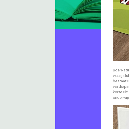
BoerNatuu
vraagstuk
bestaat u
verdiepi
korte uit
onderwijs