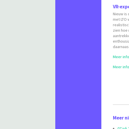
VR-exp
Nieuw is
met LTO w
realistis
zien hoe
aantrekk
enthousia
daarnaas
Meer info
Meer inf
Meer n
07 jul