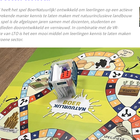
heeft het spel BoerNatuurlijk! ontwikkeld om leerlingen op een actieve
rekende manier kennis te laten maken met natuurinclusieve landbouw
t spel is de afgelopen jaren samen met docenten, studenten en
dleden doorontwikkeld en vernieuwd. In combinatie met de VR-
e van LTO is het een mooi middel om leerlingen kennis te laten maken
oene sector.