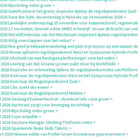
i 2026 Bijscholing vmbo groen >
i 2026 Gamification in het groen: inspiratie tijdens de regiobijeenkomst Zuid 
i 2026 Save the date: docentendag in Naturalis op 24 november 2026 >
i 2026 Landelijke onderwijsdag 25 november voor natuurinclusief, regenerati
i 2026 17 november, tweede editie VMBO in bedrijf: ‘ervaar de kracht van vm
i 2026 WereldOnderwijs van Het Westeraam inspireert tijdens regiobijeenk
i 2026 Wil jij overstappen naar het vmbo? >
i 2026 Hoe geef je klimaatverandering een plek in je lessen op een manier die
i 2026 Mooie opkomst regiobijeenkomst West en Symposium Hybride Profe
i 2026 Afscheid van een bevlogen pleitbezorger voor het vmbo >
 2026 Leerling van Het Groene Lyceum pakt zilver bij WorldSkills >
 2026 Inspiratie en ontmoeting tijdens de regiobijeenkomsten van Platfor
 2026 Kom naar de regiobijeenkomst West en het Symposium Hybride Profes
 2026 Kom naar de Regiobijeenkomst Zuid >
 2026 Cito zoekt docenten! >
 2026 Kom naar de Regiobijeenkomst Midden >
il 2026 Geslaagd Examenfestival - download info cspe groen >
il 2026 Auctoraat zorgt voor beweging en richting >
il 2026 Bijscholing vmbo groen >
il 2026 Cspe-enquête >
il 2026 Vacature Manager Stichting Platforms vmbo >
il 2026 Spannende finale Skills Talents >
rt 2026 Nieuwe editie van Profiel Groen bovenbouw gepresenteerd >