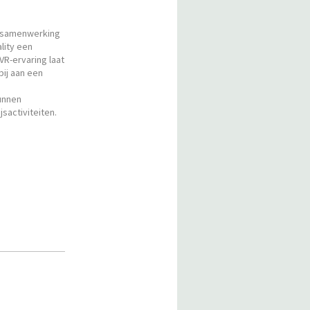
n samenwerking
ality een
VR-ervaring laat
ij aan een
kunnen
activiteiten.