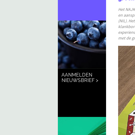
Het NAJK 
en aansp
(NIL). He
klankbor
experienc
met de gr
AANMELDEN
NIEUWSBRIEF >