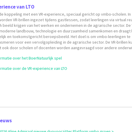
erience van LTO
 de koppeling met een VR-experience, speciaal gericht op vmbo-scholen. I
orden VR-brillen ingezet tijdens gastlessen, zodat leerlingen via virtual re
ch beeld krijgen van het werken en ondernemen in de agrarische sector. De 
 moderne landbouw, technologie en duurzaamheid samenkomen en draagt b
elijk en toekomstgericht beroepsbeeld. Het doel is om vmbo-leerlingen te
smeren voor een vervolgopleiding in de agrarische sector. De VR-brillen 
t ook door scholen of docenten worden aangevraagd voor andere onderwijs
rmatie over het BoerNatuurlijk spel
ormatie over de VR-experience van LTO
ieuws
i 2026 Aline Admiraal nieuwe duovoorzitter Platform vmbo groen >