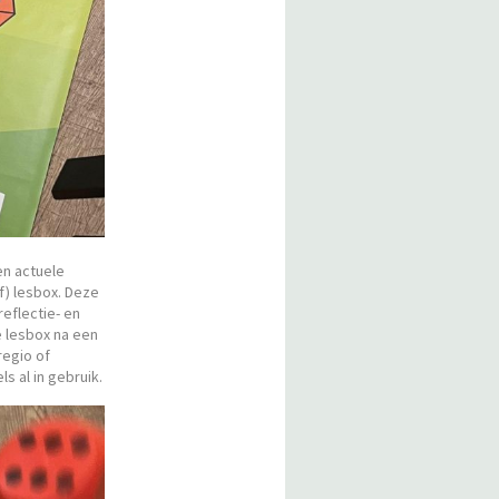
en actuele
f) lesbox. Deze
eflectie- en
e lesbox na een
regio of
s al in gebruik.