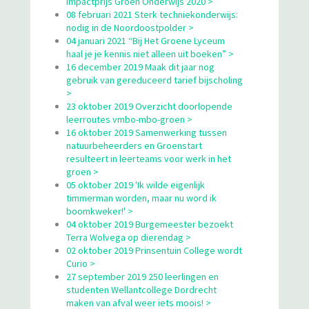
Impactprijs Groen Onderwijs 2020 >
08 februari 2021 Sterk techniekonderwijs:
nodig in de Noordoostpolder >
04 januari 2021 “Bij Het Groene Lyceum
haal je je kennis niet alleen uit boeken” >
16 december 2019 Maak dit jaar nog
gebruik van gereduceerd tarief bijscholing
>
23 oktober 2019 Overzicht doorlopende
leerroutes vmbo-mbo-groen >
16 oktober 2019 Samenwerking tussen
natuurbeheerders en Groenstart
resulteert in leerteams voor werk in het
groen >
05 oktober 2019 'Ik wilde eigenlijk
timmerman worden, maar nu word ik
boomkweker!' >
04 oktober 2019 Burgemeester bezoekt
Terra Wolvega op dierendag >
02 oktober 2019 Prinsentuin College wordt
Curio >
27 september 2019 250 leerlingen en
studenten Wellantcollege Dordrecht
maken van afval weer iets moois! >