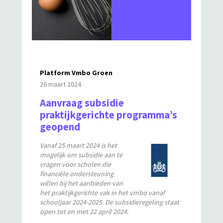
Platform Vmbo Groen
26 maart 2024
Aanvraag subsidie
praktijkgerichte programma’s
geopend
Vanaf 25 maart 2024 is het
mogelijk om subsidie aan te
vragen voor scholen die
financiële ondersteuning
willen bij het aanbieden van
het praktijkgerichte vak in het vmbo vanaf
schooljaar 2024-2025. De subsidieregeling staat
open tot en met 22 april 2024.