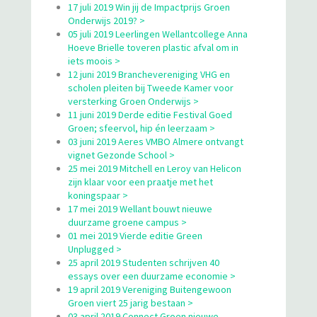
17 juli 2019 Win jij de Impactprijs Groen
Onderwijs 2019? >
05 juli 2019 Leerlingen Wellantcollege Anna
Hoeve Brielle toveren plastic afval om in
iets moois >
12 juni 2019 Branchevereniging VHG en
scholen pleiten bij Tweede Kamer voor
versterking Groen Onderwijs >
11 juni 2019 Derde editie Festival Goed
Groen; sfeervol, hip én leerzaam >
03 juni 2019 Aeres VMBO Almere ontvangt
vignet Gezonde School >
25 mei 2019 Mitchell en Leroy van Helicon
zijn klaar voor een praatje met het
koningspaar >
17 mei 2019 Wellant bouwt nieuwe
duurzame groene campus >
01 mei 2019 Vierde editie Green
Unplugged >
25 april 2019 Studenten schrijven 40
essays over een duurzame economie >
19 april 2019 Vereniging Buitengewoon
Groen viert 25 jarig bestaan >
03 april 2019 Connect Groen nieuwe