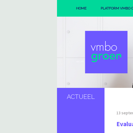
HOME
PLATFORM VMBO 
ORGANISAT
REGIO'S
ACTUEEL
13 septe
Evalu