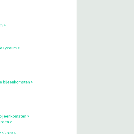
rn >
ne Lyceum >
le bijeenkomsten >
 bijeenkomsten >
groen >
27/2028 >