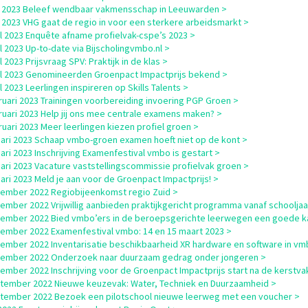
 2023 Beleef wendbaar vakmensschap in Leeuwarden >
 2023 VHG gaat de regio in voor een sterkere arbeidsmarkt >
il 2023 Enquête afname profielvak-cspe’s 2023 >
il 2023 Up-to-date via Bijscholingvmbo.nl >
l 2023 Prijsvraag SPV: Praktijk in de klas >
il 2023 Genomineerden Groenpact Impactprijs bekend >
l 2023 Leerlingen inspireren op Skills Talents >
ruari 2023 Trainingen voorbereiding invoering PGP Groen >
ruari 2023 Help jij ons mee centrale examens maken? >
ruari 2023 Meer leerlingen kiezen profiel groen >
uari 2023 Schaap vmbo-groen examen hoeft niet op de kont >
uari 2023 Inschrijving Examenfestival vmbo is gestart >
uari 2023 Vacature vaststellingscommissie profielvak groen >
uari 2023 Meld je aan voor de Groenpact Impactprijs! >
ember 2022 Regiobijeenkomst regio Zuid >
ember 2022 Vrijwillig aanbieden praktijkgericht programma vanaf schooljaa
ember 2022 Bied vmbo’ers in de beroepsgerichte leerwegen een goede ka
ember 2022 Examenfestival vmbo: 14 en 15 maart 2023 >
ember 2022 Inventarisatie beschikbaarheid XR hardware en software in vm
cember 2022 Onderzoek naar duurzaam gedrag onder jongeren >
ember 2022 Inschrijving voor de Groenpact Impactprijs start na de kerstva
tember 2022 Nieuwe keuzevak: Water, Techniek en Duurzaamheid >
tember 2022 Bezoek een pilotschool nieuwe leerweg met een voucher >