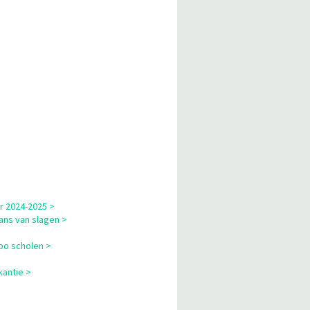
r 2024-2025 >
ns van slagen >
bo scholen >
kantie >