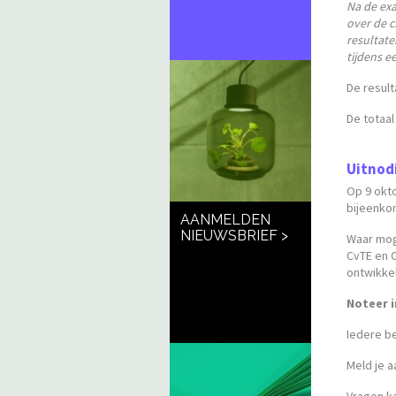
Na de ex
over de c
resultat
tijdens e
De result
De totaa
Uitnodi
Op 9 okt
bijeenko
AANMELDEN
NIEUWSBRIEF >
Waar mog
CvTE en 
ontwikke
Noteer i
Iedere b
Meld je a