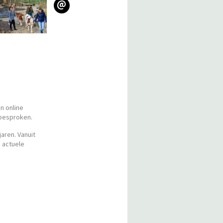
@
n online
 besproken.
aren. Vanuit
 actuele