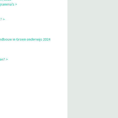
gramma’s >
? >
andbouw in Groen onderwijs 2024
en? >