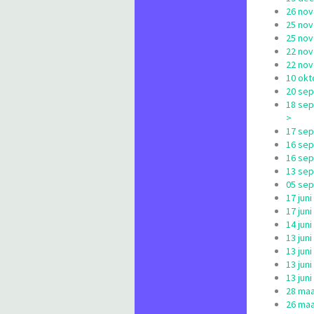
26 nov
25 nov
25 nov
22 nov
22 nov
10 okt
20 sep
18 sep
>
17 sep
16 sep
16 sep
13 sep
05 sep
17 jun
17 jun
14 jun
13 jun
13 jun
13 jun
13 jun
28 maa
26 maa