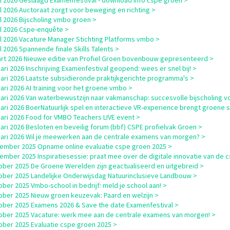
il 2026 Geslaagd Examenfestival - download info cspe groen >
il 2026 Auctoraat zorgt voor beweging en richting >
il 2026 Bijscholing vmbo groen >
il 2026 Cspe-enquête >
il 2026 Vacature Manager Stichting Platforms vmbo >
il 2026 Spannende finale Skills Talents >
rt 2026 Nieuwe editie van Profiel Groen bovenbouw gepresenteerd >
uari 2026 Inschrijving Examenfestival geopend: wees er snel bij! >
uari 2026 Laatste subsidieronde praktijkgerichte programma's >
uari 2026 AI training voor het groene vmbo >
uari 2026 Van waterbewustzijn naar vakmanschap: succesvolle bijscholing
uari 2026 BoerNatuurlijk spel en interactieve VR-experience brengt groene s
uari 2026 Food for VMBO Teachers LIVE event >
uari 2026 Besloten en beveilig forum (bbf) CSPE profielvak Groen >
uari 2026 Wil je meewerken aan de centrale examens van morgen? >
ember 2025 Opname online evaluatie cspe groen 2025 >
ember 2025 Inspiratiesessie: praat mee over de digitale innovatie van de 
ober 2025 De Groene Werelden zijn geactualiseerd en uitgebreid >
ober 2025 Landelijke Onderwijsdag Natuurinclusieve Landbouw >
ober 2025 Vmbo-school in bedrijf: meld je school aan! >
ober 2025 Nieuw groen keuzevak: Paard en welzijn >
ober 2025 Examens 2026 & Save the date Examenfestival >
ober 2025 Vacature: werk mee aan de centrale examens van morgen! >
ober 2025 Evaluatie cspe groen 2025 >