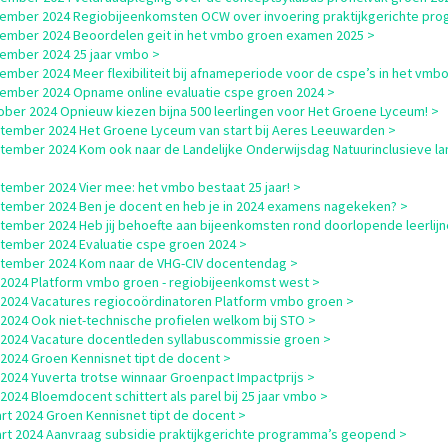
ember 2024 Regiobijeenkomsten OCW over invoering praktijkgerichte pro
ember 2024 Beoordelen geit in het vmbo groen examen 2025 >
ember 2024 25 jaar vmbo >
ember 2024 Meer flexibiliteit bij afnameperiode voor de cspe’s in het vmbo
ember 2024 Opname online evaluatie cspe groen 2024 >
ober 2024 Opnieuw kiezen bijna 500 leerlingen voor Het Groene Lyceum! >
tember 2024 Het Groene Lyceum van start bij Aeres Leeuwarden >
tember 2024 Kom ook naar de Landelijke Onderwijsdag Natuurinclusieve l
tember 2024 Vier mee: het vmbo bestaat 25 jaar! >
tember 2024 Ben je docent en heb je in 2024 examens nagekeken? >
tember 2024 Heb jij behoefte aan bijeenkomsten rond doorlopende leerlijn
tember 2024 Evaluatie cspe groen 2024 >
tember 2024 Kom naar de VHG-CIV docentendag >
i 2024 Platform vmbo groen - regiobijeenkomst west >
i 2024 Vacatures regiocoördinatoren Platform vmbo groen >
i 2024 Ook niet-technische profielen welkom bij STO >
i 2024 Vacature docentleden syllabuscommissie groen >
i 2024 Groen Kennisnet tipt de docent >
i 2024 Yuverta trotse winnaar Groenpact Impactprijs >
i 2024 Bloemdocent schittert als parel bij 25 jaar vmbo >
rt 2024 Groen Kennisnet tipt de docent >
rt 2024 Aanvraag subsidie praktijkgerichte programma’s geopend >