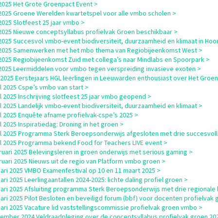
i 2025 Het Grote Groenpact Event >
i 2025 Groene Werelden kwartetspel voor alle vmbo scholen >
i 2025 Slotfeest 25 jaar vmbo >
i 2025 Nieuwe conceptsyllabus profielvak Groen beschikbaar >
i 2025 Succesvol vmbo-event biodiversiteit, duurzaamheid en klimaat in Hoo
i 2025 Samenwerken met het mbo thema van Regiobijeenkomst West >
i 2025 Regiobijeenkomst Zuid met collega’s naar Mindlabs en Spoorpark >
i 2025 Leermiddelen voor vmbo tegen verspreiding invasieve exoten >
i 2025 Eerstejaars HGL leerlingen in Leeuwarden enthousiast over Het Groe
il 2025 Cspe’s vmbo van start >
il 2025 Inschrijving slotfeest 25 jaar vmbo geopend >
il 2025 Landelijk vmbo-event biodiversiteit, duurzaamheid en klimaat >
il 2025 Enquête afname profielvak-cspe’s 2025 >
il 2025 Inspiratiedag: Droning in het groen >
il 2025 Programma Sterk Beroepsonderwijs afgesloten met drie succesvol
il 2025 Programma bekend Food for Teachers LIVE event >
ruari 2025 Belevingsleren in groen onderwijs met serious gaming >
ruari 2025 Nieuws uit de regio van Platform vmbo groen >
uari 2025 VMBO Examenfestival op 10 en 11 maart 2025 >
uari 2025 Leerlingaantallen 2024-2025: lichte daling profiel groen >
uari 2025 Afsluiting programma Sterk Beroepsonderwijs met drie regionale
uari 2025 Pilot Besloten en beveiligd forum (bbf) voor docenten profielvak 
uari 2025 Vacature lid vaststellingscommissie profielvak groen vmbo >
ember 2024 Veldraadpleging over de conceptsyllabus profielvak groen 20