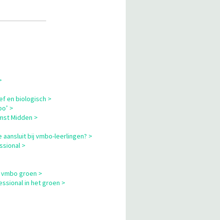
>
ef en biologisch >
bo’ >
omst Midden >
 aansluit bij vmbo-leerlingen? >
ssional >
m vmbo groen >
sional in het groen >