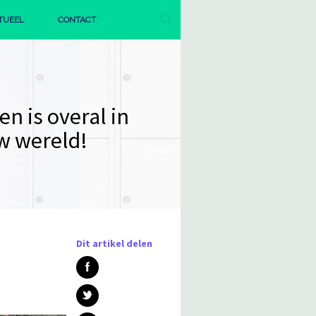
TUEEL
CONTACT
AGENDA
PUBLICATIES
groene wereld
int bij ONS!
Dit artikel delen