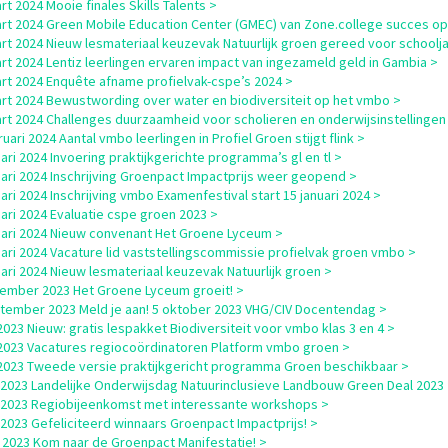
rt 2024 Mooie finales Skills Talents >
rt 2024 Green Mobile Education Center (GMEC) van Zone.college succes o
rt 2024 Nieuw lesmateriaal keuzevak Natuurlijk groen gereed voor schoolja
rt 2024 Lentiz leerlingen ervaren impact van ingezameld geld in Gambia >
rt 2024 Enquête afname profielvak-cspe’s 2024 >
rt 2024 Bewustwording over water en biodiversiteit op het vmbo >
rt 2024 Challenges duurzaamheid voor scholieren en onderwijsinstellingen
uari 2024 Aantal vmbo leerlingen in Profiel Groen stijgt flink >
uari 2024 Invoering praktijkgerichte programma’s gl en tl >
uari 2024 Inschrijving Groenpact Impactprijs weer geopend >
uari 2024 Inschrijving vmbo Examenfestival start 15 januari 2024 >
uari 2024 Evaluatie cspe groen 2023 >
uari 2024 Nieuw convenant Het Groene Lyceum >
uari 2024 Vacature lid vaststellingscommissie profielvak groen vmbo >
uari 2024 Nieuw lesmateriaal keuzevak Natuurlijk groen >
ember 2023 Het Groene Lyceum groeit! >
tember 2023 Meld je aan! 5 oktober 2023 VHG/CIV Docentendag >
i 2023 Nieuw: gratis lespakket Biodiversiteit voor vmbo klas 3 en 4 >
i 2023 Vacatures regiocoördinatoren Platform vmbo groen >
i 2023 Tweede versie praktijkgericht programma Groen beschikbaar >
i 2023 Landelijke Onderwijsdag Natuurinclusieve Landbouw Green Deal 2023
i 2023 Regiobijeenkomst met interessante workshops >
i 2023 Gefeliciteerd winnaars Groenpact Impactprijs! >
 2023 Kom naar de Groenpact Manifestatie! >