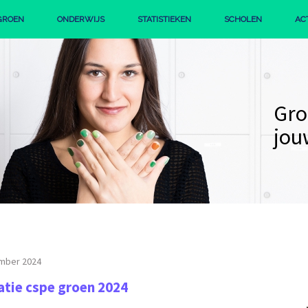
GROEN
ONDERWIJS
STATISTIEKEN
SCHOLEN
AC
IE
PROFIEL GROEN
STERK GROEN BEROEPSONDERWIJS
De 
beg
mber 2024
atie cspe groen 2024