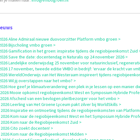
n je mailen naar:
info@vmbogroen.nl
ieuws
i 2026 Aline Admiraal nieuwe duovoorzitter Platform vmbo groen >
i 2026 Bijscholing vmbo groen >
i 2026 Gamification in het groen: inspiratie tijdens de regiobijeenkomst Zuid 
i 2026 Save the date: docentendag in Naturalis op 24 november 2026 >
i 2026 Landelijke onderwijsdag 25 november voor natuurinclusief, regenerati
i 2026 17 november, tweede editie VMBO in bedrijf: ‘ervaar de kracht van vm
i 2026 WereldOnderwijs van Het Westeraam inspireert tijdens regiobijeenk
i 2026 Wil jij overstappen naar het vmbo? >
i 2026 Hoe geef je klimaatverandering een plek in je lessen op een manier die
i 2026 Mooie opkomst regiobijeenkomst West en Symposium Hybride Profe
i 2026 Afscheid van een bevlogen pleitbezorger voor het vmbo >
 2026 Leerling van Het Groene Lyceum pakt zilver bij WorldSkills >
 2026 Inspiratie en ontmoeting tijdens de regiobijeenkomsten van Platfor
 2026 Kom naar de regiobijeenkomst West en het Symposium Hybride Profes
 2026 Kom naar de Regiobijeenkomst Zuid >
 2026 Cito zoekt docenten! >
 2026 Kom naar de Regiobijeenkomst Midden >