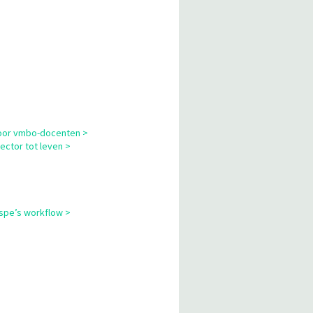
 voor vmbo-docenten >
ector tot leven >
cspe’s workflow >