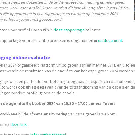
amens hebben docenten in de SPV enquête hun mening kunnen geven
spe’s 2024. Voor profiel Groen werden dit jaar 145 enquêtes ingevuld. De
en zijn opgenomen in een rapportage en worden op 9 oktober 2024
en online bijeenkomst geëvalueerd.
aten voor profiel Groen zijn in
deze rapportage
te lezen.
l rapportage voor alle vmbo profielen is opgenomen in
dit document
.
ging online evaluatie
ober 2024
organiseert Platform vmbo groen samen met het CvTE en Cito ee
mst waarin de resultaten van de enquête van het cspe groen 2024 worden
elijk worden punten ter verbetering toegepast in cspe’s van de komende j
Cito wordt ook uitleg gegeven over de totstandkoming van de cspe’s en de
lingen rondom profiel groen en de cspe’s.
n de agenda: 9 oktober 2024 van 15.30 – 17.00 uur via Teams
etrokkene bij de afname en uitvoering van cspe groen is welkom.
an via
deze link
.