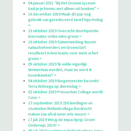
04 januari 2021 “Bij Het Groene Lyceum
haal je je kennis niet alleen uit boeken” >
16 december 2019 Maak dit jaar nog
gebruik van gereduceerd tarief bijscholing
>
23 oktober 2019 Overzicht doorlopende
leerroutes vmbo-mbo-groen >
16 oktober 2019 Samenwerking tussen
natuurbeheerders en Groenstart
resulteert in leerteams voor werk in het
groen >
05 oktober 2019 'Ik wilde eigenlijk
timmerman worden, maar nu word ik
boomkweker!' >
04 oktober 2019 Burgemeester bezoekt
Terra Wolvega op dierendag >
02 oktober 2019 Prinsentuin College wordt
Curio >
27 september 2019 250 leerlingen en
studenten Wellantcollege Dordrecht
maken van afval weer iets moois! >
17 juli 2019 Win jij de Impactprijs Groen
Onderwijs 2019? >
05 juli 2019 Leerlingen Wellantcollege Anna