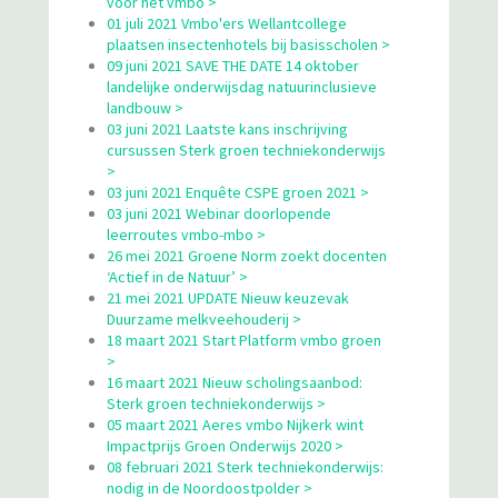
voor het vmbo >
01 juli 2021 Vmbo'ers Wellantcollege
plaatsen insectenhotels bij basisscholen >
09 juni 2021 SAVE THE DATE 14 oktober
landelijke onderwijsdag natuurinclusieve
landbouw >
03 juni 2021 Laatste kans inschrijving
cursussen Sterk groen techniekonderwijs
>
03 juni 2021 Enquête CSPE groen 2021 >
03 juni 2021 Webinar doorlopende
leerroutes vmbo-mbo >
26 mei 2021 Groene Norm zoekt docenten
‘Actief in de Natuur’ >
21 mei 2021 UPDATE Nieuw keuzevak
Duurzame melkveehouderij >
18 maart 2021 Start Platform vmbo groen
>
16 maart 2021 Nieuw scholingsaanbod:
Sterk groen techniekonderwijs >
05 maart 2021 Aeres vmbo Nijkerk wint
Impactprijs Groen Onderwijs 2020 >
08 februari 2021 Sterk techniekonderwijs:
nodig in de Noordoostpolder >