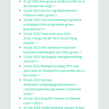
01 juli 2022 Hoe ga je je straks profileren in
de nieuwe leerweg? >
23 juni 2022 Eerste regiobijeenkomst
Platform vmbo groen >
23 juni 2022 Conceptexamenprogramma
praktijkgerichte programma groen
gepubliceerd >
16 juni 2022 Twee keer prijs voor
Zone.College bij de 'Do A Good Thing
Awards' >
16 juni 2022 VHG stimuleert instroom
hoveniersopleidingen op vmbo-groen >
15 juni 2022 Geslaagde managementdag
2022 SPV >
14 juni 2022 Managementdag SPV: naar
duurzaam en flexibel beroepsonderwijs in
het vmbo >
03 juni 2022 Oproep
deelname raadplegingsbijeenkomst
conceptexamenprogramma’s wiskunde
vmbo >
25 mei 2022 Enquête afname profielvak-
cspe’s 2022 >
25 mei 2022 Ondertekening nieuwe Green