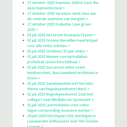
27 oktober 2025 Examens 2026 & Save the
date Examenfestival >
27 oktober 2025 Vacature: werk mee aan
de centrale examens van morgen! >
17 oktober 2025 Evaluatie cspe groen
2025 >
03 juli 2025 Het Grote Groenpact Event >
02 juli 2025 Groene Werelden kwartetspel
voor alle vmbo scholen >
02 juli 2025 Slotfeest 25 jaar vmbo >
02 juli 2025 Nieuwe conceptsyllabus
profielvak Groen beschikbaar >
02 juli 2025 Succesvol vmbo-event
biodiversiteit, duurzaamheid en klimaat in
Hoorn >
02 juli 2025 Samenwerken met het mbo
thema van Regiobijeenkomst West >
02 juli 2025 Regiobijeenkomst Zuid met
collega’s naar Mindlabs en Spoorpark >
02 juli 2025 Leermiddelen voor vmbo
tegen verspreiding invasieve exoten >
29 juni 2025 Eerstejaars HGL leerlingen in
Leeuwarden enthousiast over Het Groene
Lyceum >