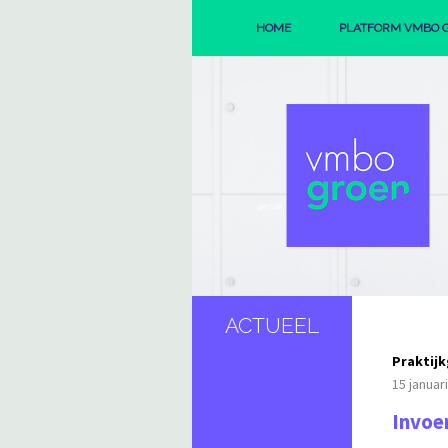
HOME
PLATFORM VMBO 
ORGANISAT
REGIO'S
ACTUEEL
Praktij
15 januar
Invoer