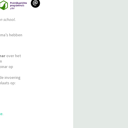
@
en school.
amma’s hebben
nar
over het
en
binar op
de invoering
laats op:
te
.