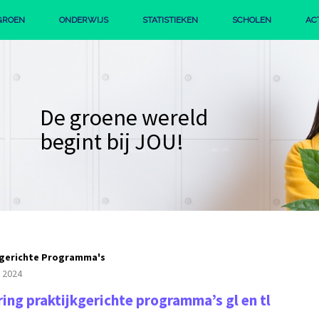
GROEN
ONDERWIJS
STATISTIEKEN
SCHOLEN
AC
IE
PROFIEL GROEN
STERK GROEN BEROEPSONDERWIJS
De groene wereld
begint bij JOU!
kgerichte Programma's
i 2024
ing praktijkgerichte programma’s gl en tl