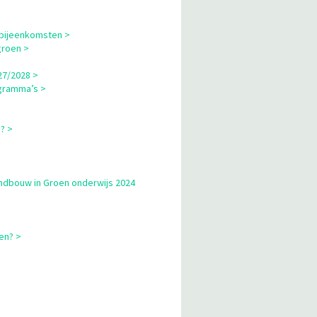
 bijeenkomsten >
groen >
27/2028 >
gramma’s >
? >
andbouw in Groen onderwijs 2024
en? >