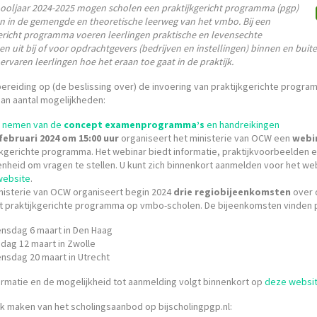
hooljaar 2024-2025 mogen scholen een praktijkgericht programma (pgp)
n in de gemengde en theoretische leerweg van het vmbo. Bij een
ericht programma voeren leerlingen praktische en levensechte
n uit bij of voor opdrachtgevers (bedrijven en instellingen) binnen en buit
ervaren leerlingen hoe het eraan toe gaat in de praktijk.
ereiding op (de beslissing over) de invoering van praktijkgerichte progr
an aantal mogelijkheden:
s nemen van de
concept examenprogramma’s
en handreikingen
 februari 2024 om 15:00 uur
organiseert het ministerie van OCW een
webi
jkgerichte programma. Het webinar biedt informatie, praktijkvoorbeelden 
nheid om vragen te stellen. U kunt zich binnenkort aanmelden voor het we
website
.
nisterie van OCW organiseert begin 2024
drie regiobijeenkomsten
over 
t praktijkgerichte programma op vmbo-scholen. De bijeenkomsten vinden p
nsdag 6 maart in Den Haag
sdag 12 maart in Zwolle
nsdag 20 maart in Utrecht
ormatie en de mogelijkheid tot aanmelding volgt binnenkort op
deze websi
k maken van het scholingsaanbod op bijscholingpgp.nl: