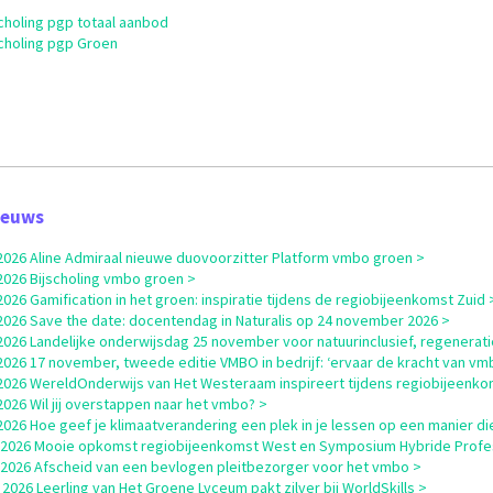
scholing pgp totaal aanbod
scholing pgp Groen
ieuws
i 2026 Aline Admiraal nieuwe duovoorzitter Platform vmbo groen >
i 2026 Bijscholing vmbo groen >
i 2026 Gamification in het groen: inspiratie tijdens de regiobijeenkomst Zuid 
i 2026 Save the date: docentendag in Naturalis op 24 november 2026 >
i 2026 Landelijke onderwijsdag 25 november voor natuurinclusief, regenerati
i 2026 17 november, tweede editie VMBO in bedrijf: ‘ervaar de kracht van vm
i 2026 WereldOnderwijs van Het Westeraam inspireert tijdens regiobijeenk
i 2026 Wil jij overstappen naar het vmbo? >
i 2026 Hoe geef je klimaatverandering een plek in je lessen op een manier die
i 2026 Mooie opkomst regiobijeenkomst West en Symposium Hybride Profe
i 2026 Afscheid van een bevlogen pleitbezorger voor het vmbo >
 2026 Leerling van Het Groene Lyceum pakt zilver bij WorldSkills >