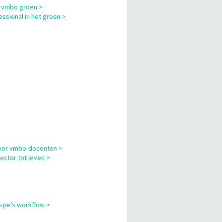
m vmbo groen >
sional in het groen >
 voor vmbo-docenten >
ector tot leven >
cspe’s workflow >