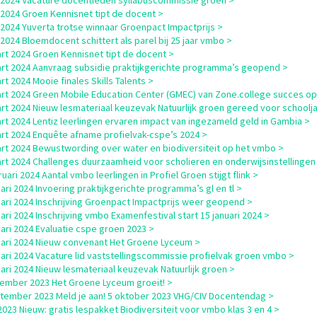
i 2024 Vacature docentleden syllabuscommissie groen >
i 2024 Groen Kennisnet tipt de docent >
i 2024 Yuverta trotse winnaar Groenpact Impactprijs >
i 2024 Bloemdocent schittert als parel bij 25 jaar vmbo >
rt 2024 Groen Kennisnet tipt de docent >
rt 2024 Aanvraag subsidie praktijkgerichte programma’s geopend >
rt 2024 Mooie finales Skills Talents >
rt 2024 Green Mobile Education Center (GMEC) van Zone.college succes o
rt 2024 Nieuw lesmateriaal keuzevak Natuurlijk groen gereed voor schoolja
rt 2024 Lentiz leerlingen ervaren impact van ingezameld geld in Gambia >
rt 2024 Enquête afname profielvak-cspe’s 2024 >
rt 2024 Bewustwording over water en biodiversiteit op het vmbo >
rt 2024 Challenges duurzaamheid voor scholieren en onderwijsinstellingen
uari 2024 Aantal vmbo leerlingen in Profiel Groen stijgt flink >
uari 2024 Invoering praktijkgerichte programma’s gl en tl >
uari 2024 Inschrijving Groenpact Impactprijs weer geopend >
uari 2024 Inschrijving vmbo Examenfestival start 15 januari 2024 >
uari 2024 Evaluatie cspe groen 2023 >
uari 2024 Nieuw convenant Het Groene Lyceum >
uari 2024 Vacature lid vaststellingscommissie profielvak groen vmbo >
uari 2024 Nieuw lesmateriaal keuzevak Natuurlijk groen >
ember 2023 Het Groene Lyceum groeit! >
tember 2023 Meld je aan! 5 oktober 2023 VHG/CIV Docentendag >
i 2023 Nieuw: gratis lespakket Biodiversiteit voor vmbo klas 3 en 4 >