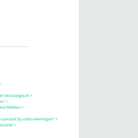
>
ef en biologisch >
bo’ >
omst Midden >
 aansluit bij vmbo-leerlingen? >
ssional >