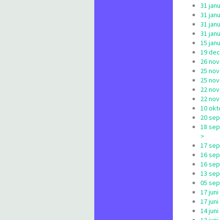
31 jan
31 jan
31 jan
31 jan
15 jan
19 dec
26 nov
25 nov
25 nov
22 nov
22 nov
10 okt
20 sep
18 sep
>
17 sep
16 sep
16 sep
13 sep
05 sep
17 jun
17 jun
14 jun