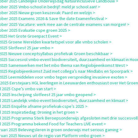
ober 2025 Landelijke Onderwijsdag Natuurinclusieve Landbouw >
ober 2025 Vmbo-school in bedrijf: meld je school aan! >
ober 2025 Nieuw groen keuzevak: Paard en welzijn >
ober 2025 Examens 2026 & Save the date Examenfestival >
ober 2025 Vacature: werk mee aan de centrale examens van morgen! >
ober 2025 Evaluatie cspe groen 2025 >
i 2025 Het Grote Groenpact Event >
i 2025 Groene Werelden kwartetspel voor alle vmbo scholen >
i 2025 Slotfeest 25 jaar vmbo >
i 2025 Nieuwe conceptsyllabus profielvak Groen beschikbaar >
i 2025 Succesvol vmbo-event biodiversiteit, duurzaamheid en klimaat in Hoo
i 2025 Samenwerken met het mbo thema van Regiobijeenkomst West >
i 2025 Regiobijeenkomst Zuid met collega’s naar Mindlabs en Spoorpark >
i 2025 Leermiddelen voor vmbo tegen verspreiding invasieve exoten >
i 2025 Eerstejaars HGL leerlingen in Leeuwarden enthousiast over Het Groe
il 2025 Cspe’s vmbo van start >
il 2025 Inschrijving slotfeest 25 jaar vmbo geopend >
il 2025 Landelijk vmbo-event biodiversiteit, duurzaamheid en klimaat >
il 2025 Enquête afname profielvak-cspe’s 2025 >
il 2025 Inspiratiedag: Droning in het groen >
il 2025 Programma Sterk Beroepsonderwijs afgesloten met drie succesvol
il 2025 Programma bekend Food for Teachers LIVE event >
ruari 2025 Belevingsleren in groen onderwijs met serious gaming >
ruari 2025 Nieuws uit de regio van Platform vmbo groen >