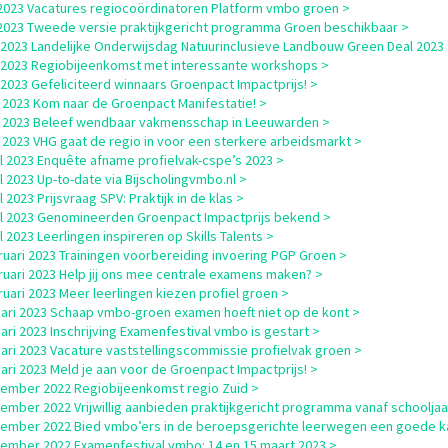
i 2023 Vacatures regiocoördinatoren Platform vmbo groen >
i 2023 Tweede versie praktijkgericht programma Groen beschikbaar >
i 2023 Landelijke Onderwijsdag Natuurinclusieve Landbouw Green Deal 2023
i 2023 Regiobijeenkomst met interessante workshops >
i 2023 Gefeliciteerd winnaars Groenpact Impactprijs! >
 2023 Kom naar de Groenpact Manifestatie! >
 2023 Beleef wendbaar vakmensschap in Leeuwarden >
 2023 VHG gaat de regio in voor een sterkere arbeidsmarkt >
il 2023 Enquête afname profielvak-cspe’s 2023 >
il 2023 Up-to-date via Bijscholingvmbo.nl >
l 2023 Prijsvraag SPV: Praktijk in de klas >
il 2023 Genomineerden Groenpact Impactprijs bekend >
l 2023 Leerlingen inspireren op Skills Talents >
ruari 2023 Trainingen voorbereiding invoering PGP Groen >
ruari 2023 Help jij ons mee centrale examens maken? >
ruari 2023 Meer leerlingen kiezen profiel groen >
uari 2023 Schaap vmbo-groen examen hoeft niet op de kont >
uari 2023 Inschrijving Examenfestival vmbo is gestart >
uari 2023 Vacature vaststellingscommissie profielvak groen >
uari 2023 Meld je aan voor de Groenpact Impactprijs! >
ember 2022 Regiobijeenkomst regio Zuid >
ember 2022 Vrijwillig aanbieden praktijkgericht programma vanaf schooljaa
ember 2022 Bied vmbo’ers in de beroepsgerichte leerwegen een goede ka
ember 2022 Examenfestival vmbo: 14 en 15 maart 2023 >