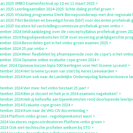
uari 2025 VMBO Examenfestival op 10 en 11 maart 2025 >
uari 2025 Leerlingaantallen 2024-2025: lichte daling profiel groen >
uari 2025 Afsluiting programma Sterk Beroepsonderwijs met drie regionale
uari 2025 Pilot Besloten en beveiligd forum (bbf) voor docenten profielvak 
uari 2025 Vacature lid vaststellingscommissie profielvak groen vmbo >
ember 2024 Veldraadpleging over de conceptsyllabus profielvak groen 20
ember 2024 Regiobijeenkomsten OCW over invoering praktijkgerichte pro
ember 2024 Beoordelen geit in het vmbo groen examen 2025 >
ember 2024 25 jaar vmbo >
ember 2024 Meer flexibiliteit bij afnameperiode voor de cspe’s in het vmbo
ember 2024 Opname online evaluatie cspe groen 2024 >
ober 2024 Opnieuw kiezen bijna 500 leerlingen voor Het Groene Lyceum! >
tember 2024 Het Groene Lyceum van start bij Aeres Leeuwarden >
tember 2024 Kom ook naar de Landelijke Onderwijsdag Natuurinclusieve l
tember 2024 Vier mee: het vmbo bestaat 25 jaar! >
tember 2024 Ben je docent en heb je in 2024 examens nagekeken? >
tember 2024 Heb jij behoefte aan bijeenkomsten rond doorlopende leerlijn
tember 2024 Evaluatie cspe groen 2024 >
tember 2024 Kom naar de VHG-CIV docentendag >
i 2024 Platform vmbo groen - regiobijeenkomst west >
i 2024 Vacatures regiocoördinatoren Platform vmbo groen >
i 2024 Ook niet-technische profielen welkom bij STO >