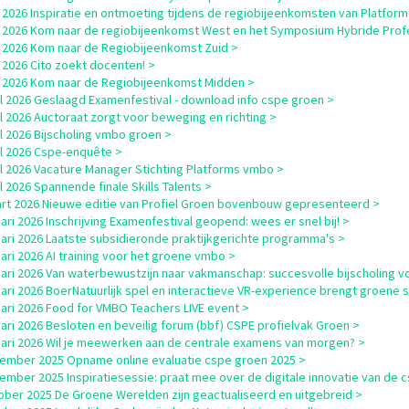
 2026 Inspiratie en ontmoeting tijdens de regiobijeenkomsten van Platfor
 2026 Kom naar de regiobijeenkomst West en het Symposium Hybride Profes
 2026 Kom naar de Regiobijeenkomst Zuid >
 2026 Cito zoekt docenten! >
 2026 Kom naar de Regiobijeenkomst Midden >
il 2026 Geslaagd Examenfestival - download info cspe groen >
il 2026 Auctoraat zorgt voor beweging en richting >
il 2026 Bijscholing vmbo groen >
il 2026 Cspe-enquête >
il 2026 Vacature Manager Stichting Platforms vmbo >
il 2026 Spannende finale Skills Talents >
rt 2026 Nieuwe editie van Profiel Groen bovenbouw gepresenteerd >
uari 2026 Inschrijving Examenfestival geopend: wees er snel bij! >
uari 2026 Laatste subsidieronde praktijkgerichte programma's >
uari 2026 AI training voor het groene vmbo >
uari 2026 Van waterbewustzijn naar vakmanschap: succesvolle bijscholing
uari 2026 BoerNatuurlijk spel en interactieve VR-experience brengt groene s
uari 2026 Food for VMBO Teachers LIVE event >
uari 2026 Besloten en beveilig forum (bbf) CSPE profielvak Groen >
uari 2026 Wil je meewerken aan de centrale examens van morgen? >
ember 2025 Opname online evaluatie cspe groen 2025 >
ember 2025 Inspiratiesessie: praat mee over de digitale innovatie van de 
ober 2025 De Groene Werelden zijn geactualiseerd en uitgebreid >