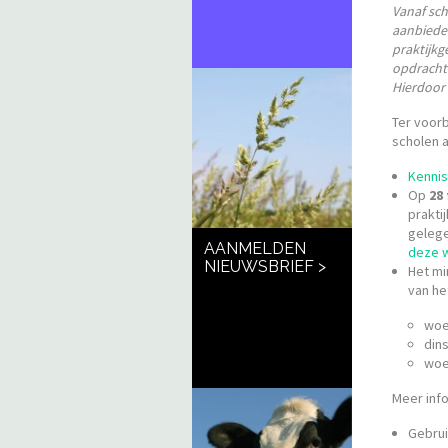
Vanaf sc
aanbiede
praktijkg
opdrachte
Hierdoor 
Ter voorb
scholen a
Kenni
Op
28
prakti
gelege
AANMELDEN
deze 
NIEUWSBRIEF >
Het mi
van he
woe
din
woe
Meer inf
Gebrui