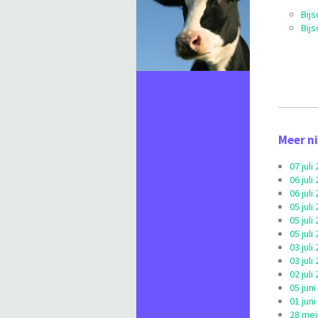
Bij
Bij
Meer n
07 jul
06 jul
06 jul
05 jul
05 jul
05 jul
03 jul
03 jul
02 jul
05 jun
01 jun
28 mei