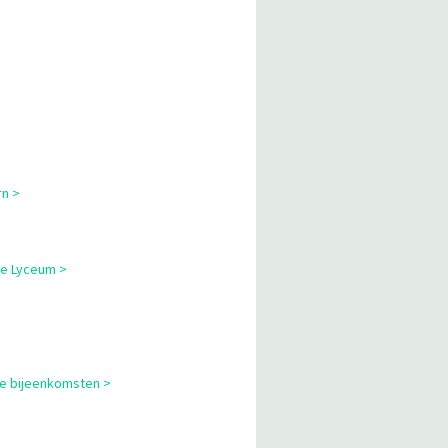
rn >
ne Lyceum >
le bijeenkomsten >