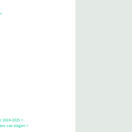
 >
r 2024-2025 >
ns van slagen >