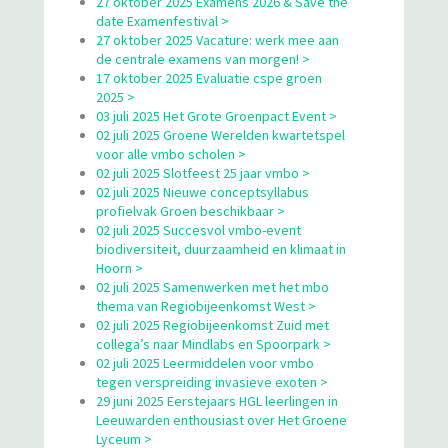
27 oktober 2025 Examens 2026 & Save the
date Examenfestival >
27 oktober 2025 Vacature: werk mee aan
de centrale examens van morgen! >
17 oktober 2025 Evaluatie cspe groen
2025 >
03 juli 2025 Het Grote Groenpact Event >
02 juli 2025 Groene Werelden kwartetspel
voor alle vmbo scholen >
02 juli 2025 Slotfeest 25 jaar vmbo >
02 juli 2025 Nieuwe conceptsyllabus
profielvak Groen beschikbaar >
02 juli 2025 Succesvol vmbo-event
biodiversiteit, duurzaamheid en klimaat in
Hoorn >
02 juli 2025 Samenwerken met het mbo
thema van Regiobijeenkomst West >
02 juli 2025 Regiobijeenkomst Zuid met
collega’s naar Mindlabs en Spoorpark >
02 juli 2025 Leermiddelen voor vmbo
tegen verspreiding invasieve exoten >
29 juni 2025 Eerstejaars HGL leerlingen in
Leeuwarden enthousiast over Het Groene
Lyceum >