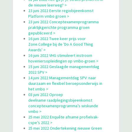
de nieuwe leerweg? >
23 juni 2022 Eerste regiobijeenkomst
Platform vmbo groen >
23 juni 2022 Conceptexamenprogramma
praktijkgerichte programma groen
gepubliceerd >
16 juni 2022 Twee keer prijs voor
Zone.College bij de 'Do A Good Thing
Awards' >
16 juni 2022 VHG stimuleert instroom
hoveniersopleidingen op vmbo-groen >
15 juni 2022 Geslaagde managementdag
2022 SPV >
14 juni 2022 Managementdag SPV: naar
duurzaam en flexibel beroepsonderwijs in
het vmbo >
03 juni 2022 Oproep
deelname raadplegingsbijeenkomst
conceptexamenprogramma’s wiskunde
vmbo >
25 mei 2022 Enquête afname profielvak-
cspe’s 2022 >
25 mei 2022 Ondertekening nieuwe Green