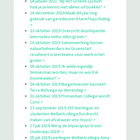
04 januari 2021 “Bij Het Groene Lyceum
haal je je kennis niet alleen uit boeken” >
16 december 2019 Maak dit jaar nog
gebruik van gereduceerd tarief bijscholing
>
23 oktober 2019 Overzicht doorlopende
leerroutes vmbo-mbo-groen >
16 oktober 2019 Samenwerking tussen
natuurbeheerders en Groenstart
resulteert in leerteams voor werk in het
groen >
05 oktober 2019 'Ik wilde eigenlijk
timmerman worden, maar nu word ik
boomkweker!' >
04 oktober 2019 Burgemeester bezoekt
Terra Wolvega op dierendag >
02 oktober 2019 Prinsentuin College wordt
Curio >
27 september 2019 250 leerlingen en
studenten Wellantcollege Dordrecht
maken van afval weer iets moois! >
17 juli 2019 Win jij de Impactprijs Groen
Onderwijs 2019? >
05 juli 2019 Leerlingen Wellantcollege Anna