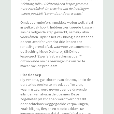
Stichting Milieu Dichterbij een lesprogramma
over zwerfafval. De reacties van de leerlingen
waren positief: "Leren door doen is leuk."
Omdat de vmbo'ers inmiddels weten welk afval
in welke bak hoort, hebben vier tweede klassen
aan de volgende stap gewerkt, namelijk afval
voorkómen. Tijdens het vak biologie besteedde
docent Jennifer Verhelst drie lessen aan
rondslingerend afval, waarvoor ze samen met
de Stichting Milieu Dichterbij (SMD) het
lesproject 'Zwerfafval, wat kun jij doen?'
ontwikkelde om de leerlingen bewuster te
maken van dit probleem.
Plastic soep
Lily Venema, gastdocent van de SMD, liet in de
eerste les een korte introductiefilm zien,
waarin uitleg werd geven over de drijvende
eilanden van afval in de oceanen. Deze
zogeheten plastic soep wordt veroorzaakt
door achteloos weggegooide verpakkingen,
zoals blikjes, flesjes en plastic zakken. De
jongeren begrepen dat dit zwerfafval in sloten