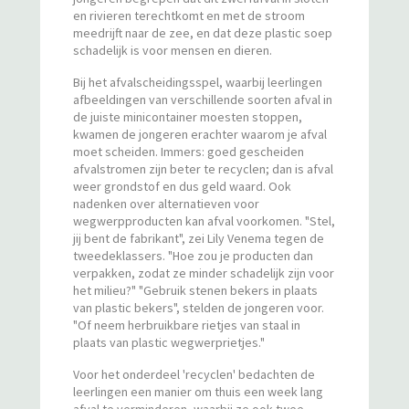
en rivieren terechtkomt en met de stroom
meedrijft naar de zee, en dat deze plastic soep
schadelijk is voor mensen en dieren.
Bij het afvalscheidingsspel, waarbij leerlingen
afbeeldingen van verschillende soorten afval in
de juiste minicontainer moesten stoppen,
kwamen de jongeren erachter waarom je afval
moet scheiden. Immers: goed gescheiden
afvalstromen zijn beter te recyclen; dan is afval
weer grondstof en dus geld waard. Ook
nadenken over alternatieven voor
wegwerpproducten kan afval voorkomen. "Stel,
jij bent de fabrikant", zei Lily Venema tegen de
tweedeklassers. "Hoe zou je producten dan
verpakken, zodat ze minder schadelijk zijn voor
het milieu?" "Gebruik stenen bekers in plaats
van plastic bekers", stelden de jongeren voor.
"Of neem herbruikbare rietjes van staal in
plaats van plastic wegwerprietjes."
Voor het onderdeel 'recyclen' bedachten de
leerlingen een manier om thuis een week lang