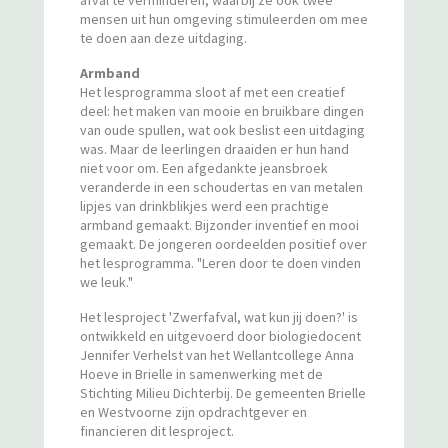
afval te verminderen, waarbij ze ook twee
mensen uit hun omgeving stimuleerden om mee
te doen aan deze uitdaging.
Armband
Het lesprogramma sloot af met een creatief
deel: het maken van mooie en bruikbare dingen
van oude spullen, wat ook beslist een uitdaging
was. Maar de leerlingen draaiden er hun hand
niet voor om. Een afgedankte jeansbroek
veranderde in een schoudertas en van metalen
lipjes van drinkblikjes werd een prachtige
armband gemaakt. Bijzonder inventief en mooi
gemaakt. De jongeren oordeelden positief over
het lesprogramma. "Leren door te doen vinden
we leuk."
Het lesproject 'Zwerfafval, wat kun jij doen?' is
ontwikkeld en uitgevoerd door biologiedocent
Jennifer Verhelst van het Wellantcollege Anna
Hoeve in Brielle in samenwerking met de
Stichting Milieu Dichterbij. De gemeenten Brielle
en Westvoorne zijn opdrachtgever en
financieren dit lesproject.