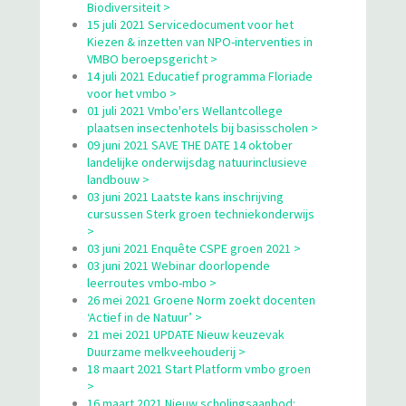
Biodiversiteit >
15 juli 2021 Servicedocument voor het
Kiezen & inzetten van NPO-interventies in
VMBO beroepsgericht >
14 juli 2021 Educatief programma Floriade
voor het vmbo >
01 juli 2021 Vmbo'ers Wellantcollege
plaatsen insectenhotels bij basisscholen >
09 juni 2021 SAVE THE DATE 14 oktober
landelijke onderwijsdag natuurinclusieve
landbouw >
03 juni 2021 Laatste kans inschrijving
cursussen Sterk groen techniekonderwijs
>
03 juni 2021 Enquête CSPE groen 2021 >
03 juni 2021 Webinar doorlopende
leerroutes vmbo-mbo >
26 mei 2021 Groene Norm zoekt docenten
‘Actief in de Natuur’ >
21 mei 2021 UPDATE Nieuw keuzevak
Duurzame melkveehouderij >
18 maart 2021 Start Platform vmbo groen
>
16 maart 2021 Nieuw scholingsaanbod: