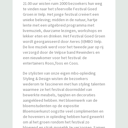
21.00 uur wisten ruim 2000 bezoekers hun weg
te vinden naar het sfeervolle Festival Goed
Groen in Velp. Het jonge festival creëert een
unieke beleving; midden in de natuur, hartje
lente met een uitgebreid programma met
livemuziek, duurzame lezingen, workshops en
lekker eten en drinken. Het Festival Goed Groen
wordt georganiseerd door Aeres (V)MBO Velp.
De live muziek werd voor het tweede jaar op rij
verzorgd door de Velpse band Rewinders en
een nieuwkomer voor het festival: de
entertainers Roos,Toos en Coos.
De stylisten van onze eigen mbo-opleiding
Styling & Design wisten de bezoekers
wederom te fascineren met hun styling talenten
waarmee ze het festival doormiddel van
bewerkte meubels, tapijten en decoraties
aangekleed hebben. Het bloemwerk van de
bloemstudenten op de expositie
Bloemsierkunst oogstte veel complimenten en
de hoveniers in opleiding hebben hard gewerkt
om al het groen rondom het festival zo
bloeiend en strak mogelijk te verzorgen. Samen