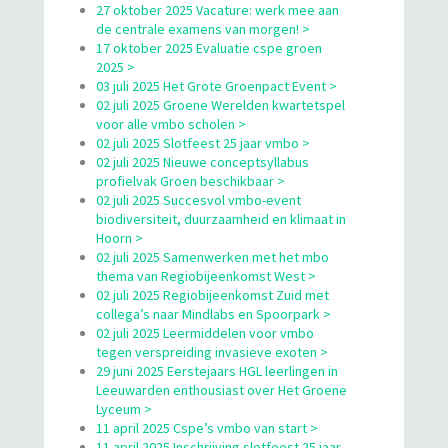
27 oktober 2025 Vacature: werk mee aan
de centrale examens van morgen! >
17 oktober 2025 Evaluatie cspe groen
2025 >
03 juli 2025 Het Grote Groenpact Event >
02 juli 2025 Groene Werelden kwartetspel
voor alle vmbo scholen >
02 juli 2025 Slotfeest 25 jaar vmbo >
02 juli 2025 Nieuwe conceptsyllabus
profielvak Groen beschikbaar >
02 juli 2025 Succesvol vmbo-event
biodiversiteit, duurzaamheid en klimaat in
Hoorn >
02 juli 2025 Samenwerken met het mbo
thema van Regiobijeenkomst West >
02 juli 2025 Regiobijeenkomst Zuid met
collega’s naar Mindlabs en Spoorpark >
02 juli 2025 Leermiddelen voor vmbo
tegen verspreiding invasieve exoten >
29 juni 2025 Eerstejaars HGL leerlingen in
Leeuwarden enthousiast over Het Groene
Lyceum >
11 april 2025 Cspe’s vmbo van start >
11 april 2025 Inschrijving slotfeest 25 jaar