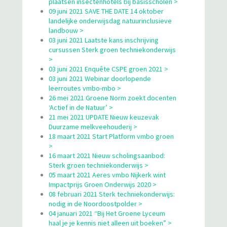
plaatsen insectenhotels bij basisscholen >
09 juni 2021 SAVE THE DATE 14 oktober
landelijke onderwijsdag natuurinclusieve
landbouw >
03 juni 2021 Laatste kans inschrijving
cursussen Sterk groen techniekonderwijs
>
03 juni 2021 Enquête CSPE groen 2021 >
03 juni 2021 Webinar doorlopende
leerroutes vmbo-mbo >
26 mei 2021 Groene Norm zoekt docenten
‘Actief in de Natuur’ >
21 mei 2021 UPDATE Nieuw keuzevak
Duurzame melkveehouderij >
18 maart 2021 Start Platform vmbo groen
>
16 maart 2021 Nieuw scholingsaanbod:
Sterk groen techniekonderwijs >
05 maart 2021 Aeres vmbo Nijkerk wint
Impactprijs Groen Onderwijs 2020 >
08 februari 2021 Sterk techniekonderwijs:
nodig in de Noordoostpolder >
04 januari 2021 “Bij Het Groene Lyceum
haal je je kennis niet alleen uit boeken” >