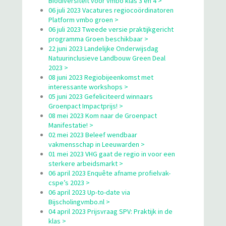
Biodiversiteit voor vmbo klas 3 en 4 >
06 juli 2023 Vacatures regiocoördinatoren
Platform vmbo groen >
06 juli 2023 Tweede versie praktijkgericht
programma Groen beschikbaar >
22 juni 2023 Landelijke Onderwijsdag
Natuurinclusieve Landbouw Green Deal
2023 >
08 juni 2023 Regiobijeenkomst met
interessante workshops >
05 juni 2023 Gefeliciteerd winnaars
Groenpact Impactprijs! >
08 mei 2023 Kom naar de Groenpact
Manifestatie! >
02 mei 2023 Beleef wendbaar
vakmensschap in Leeuwarden >
01 mei 2023 VHG gaat de regio in voor een
sterkere arbeidsmarkt >
06 april 2023 Enquête afname profielvak-
cspe’s 2023 >
06 april 2023 Up-to-date via
Bijscholingvmbo.nl >
04 april 2023 Prijsvraag SPV: Praktijk in de
klas >