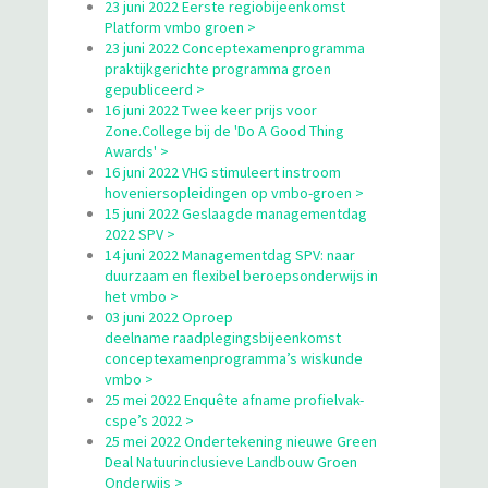
23 juni 2022 Eerste regiobijeenkomst
Platform vmbo groen >
23 juni 2022 Conceptexamenprogramma
praktijkgerichte programma groen
gepubliceerd >
16 juni 2022 Twee keer prijs voor
Zone.College bij de 'Do A Good Thing
Awards' >
16 juni 2022 VHG stimuleert instroom
hoveniersopleidingen op vmbo-groen >
15 juni 2022 Geslaagde managementdag
2022 SPV >
14 juni 2022 Managementdag SPV: naar
duurzaam en flexibel beroepsonderwijs in
het vmbo >
03 juni 2022 Oproep
deelname raadplegingsbijeenkomst
conceptexamenprogramma’s wiskunde
vmbo >
25 mei 2022 Enquête afname profielvak-
cspe’s 2022 >
25 mei 2022 Ondertekening nieuwe Green
Deal Natuurinclusieve Landbouw Groen
Onderwijs >