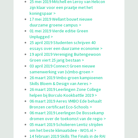
25 mei 2019 Mitchell en Leroy van Helicon
zijn klaar voor een praatje met het
koningspaar >
17 mei 2019 Wellant bouwt nieuwe
duurzame groene campus >
01 mei 2019 Vierde editie Green
Unplugged >
25 april 2019 Studenten schrijven 40
essays over een duurzame economie >
19 april 2019 Vereniging Buitengewoon
Groen viert 25 jarig bestaan >
03 april 2019 Connect Groen nieuwe
samenwerking van (v)mbo-groen >
26 maart 2019 Vmbo-groen kampioenen
Skills Bloem & Design van Aeres >
26 maart 2019 Leerlingen Zone College
helpen bij Borculo Kookbattle 2019 >
06 maart 2019 Aeres VMBO Ede behaalt
Bronzen certificaat Eco-Schools >
06 maart 2019 Leerlingen De Bossekamp
dromen over de toekomst van de regio >
05 maart 2019 Scholieren Lentiz strijden
om het beste klimaatidee - WOS.nl >
14 februari 2019 Skills The Finals in de RAI