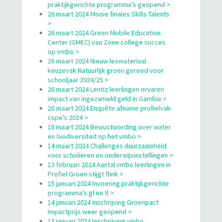
praktijkgerichte programma’s geopend >
26 maart 2024 Mooie finales Skills Talents
>
26 maart 2024 Green Mobile Education
Center (GMEC) van Zone.college succes
op vmbo >
26 maart 2024 Nieuw lesmateriaal
keuzevak Natuurlijk groen gereed voor
schooljaar 2024/25 >
26 maart 2024 Lentiz leerlingen ervaren
impact van ingezameld geld in Gambia >
26 maart 2024 Enquête afname profielvak-
cspe’s 2024 >
18 maart 2024 Bewustwording over water
en biodiversiteit op het vmbo >
14 maart 2024 Challenges duurzaamheid
voor scholieren en onderwijsinstellingen >
13 februari 2024 Aantal vmbo leerlingen in
Profiel Groen stijgt flink >
15 januari 2024 Invoering praktijkgerichte
programma’s gl en tl >
14 januari 2024 Inschrijving Groenpact
Impactprijs weer geopend >
13 januari 2024 Inschrijving vmbo