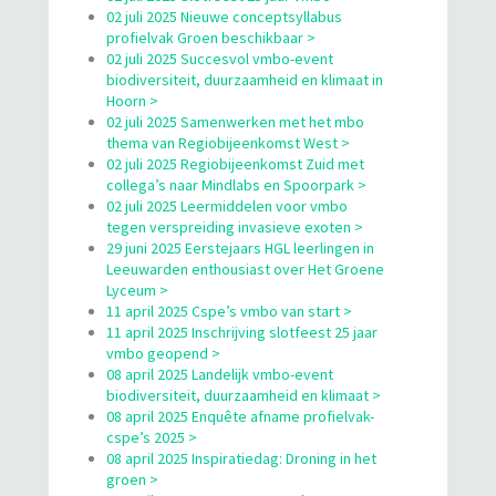
02 juli 2025 Nieuwe conceptsyllabus
profielvak Groen beschikbaar >
02 juli 2025 Succesvol vmbo-event
biodiversiteit, duurzaamheid en klimaat in
Hoorn >
02 juli 2025 Samenwerken met het mbo
thema van Regiobijeenkomst West >
02 juli 2025 Regiobijeenkomst Zuid met
collega’s naar Mindlabs en Spoorpark >
02 juli 2025 Leermiddelen voor vmbo
tegen verspreiding invasieve exoten >
29 juni 2025 Eerstejaars HGL leerlingen in
Leeuwarden enthousiast over Het Groene
Lyceum >
11 april 2025 Cspe’s vmbo van start >
11 april 2025 Inschrijving slotfeest 25 jaar
vmbo geopend >
08 april 2025 Landelijk vmbo-event
biodiversiteit, duurzaamheid en klimaat >
08 april 2025 Enquête afname profielvak-
cspe’s 2025 >
08 april 2025 Inspiratiedag: Droning in het
groen >