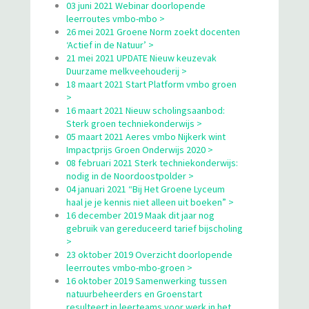
03 juni 2021 Webinar doorlopende
leerroutes vmbo-mbo >
26 mei 2021 Groene Norm zoekt docenten
‘Actief in de Natuur’ >
21 mei 2021 UPDATE Nieuw keuzevak
Duurzame melkveehouderij >
18 maart 2021 Start Platform vmbo groen
>
16 maart 2021 Nieuw scholingsaanbod:
Sterk groen techniekonderwijs >
05 maart 2021 Aeres vmbo Nijkerk wint
Impactprijs Groen Onderwijs 2020 >
08 februari 2021 Sterk techniekonderwijs:
nodig in de Noordoostpolder >
04 januari 2021 “Bij Het Groene Lyceum
haal je je kennis niet alleen uit boeken” >
16 december 2019 Maak dit jaar nog
gebruik van gereduceerd tarief bijscholing
>
23 oktober 2019 Overzicht doorlopende
leerroutes vmbo-mbo-groen >
16 oktober 2019 Samenwerking tussen
natuurbeheerders en Groenstart
resulteert in leerteams voor werk in het